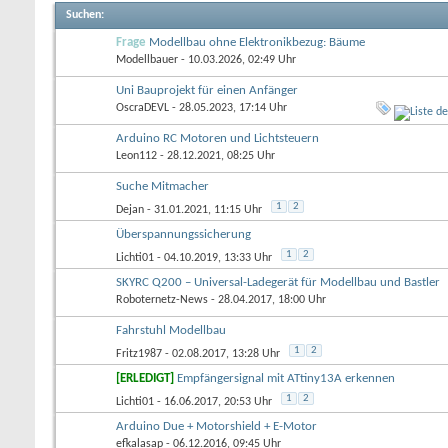
Suchen
:
Frage
Modellbau ohne Elektronikbezug: Bäume
Modellbauer
- 10.03.2026, 02:49 Uhr
Uni Bauprojekt für einen Anfänger
OscraDEVL
- 28.05.2023, 17:14 Uhr
Arduino RC Motoren und Lichtsteuern
Leon112
- 28.12.2021, 08:25 Uhr
Suche Mitmacher
1
2
Dejan
- 31.01.2021, 11:15 Uhr
Überspannungssicherung
1
2
Lichti01
- 04.10.2019, 13:33 Uhr
SKYRC Q200 – Universal-Ladegerät für Modellbau und Bastler
Roboternetz-News
- 28.04.2017, 18:00 Uhr
Fahrstuhl Modellbau
1
2
Fritz1987
- 02.08.2017, 13:28 Uhr
[ERLEDIGT]
Empfängersignal mit ATtiny13A erkennen
1
2
Lichti01
- 16.06.2017, 20:53 Uhr
Arduino Due + Motorshield + E-Motor
efkalasap
- 06.12.2016, 09:45 Uhr