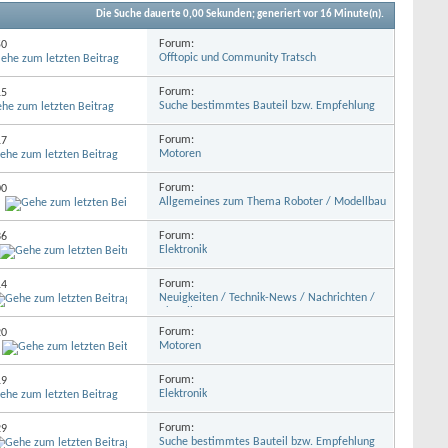
Die Suche dauerte
0,00
Sekunden; generiert vor 16 Minute(n).
Forum:
50
Offtopic und Community Tratsch
Forum:
15
Suche bestimmtes Bauteil bzw. Empfehlung
Forum:
17
Motoren
Forum:
00
Allgemeines zum Thema Roboter / Modellbau
Forum:
36
Elektronik
Forum:
14
Neuigkeiten / Technik-News / Nachrichten /
Aktuelles
Forum:
20
Motoren
Forum:
19
Elektronik
Forum:
29
Suche bestimmtes Bauteil bzw. Empfehlung