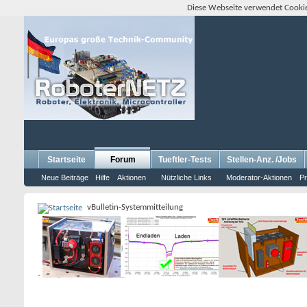
Diese Webseite verwendet Cookie
Startseite
Forum
Tueftler-Tests
Stellen-Anz. /Jobs
Neue Beiträge
Hilfe
Aktionen
Nützliche Links
Moderator-Aktionen
Pr
vBulletin-Systemmitteilung
-