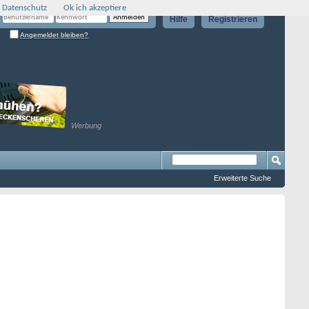
 Datenschutz
Ok ich akzeptiere
Hilfe
Registrieren
Angemeldet bleiben?
Werbung
Erweiterte Suche