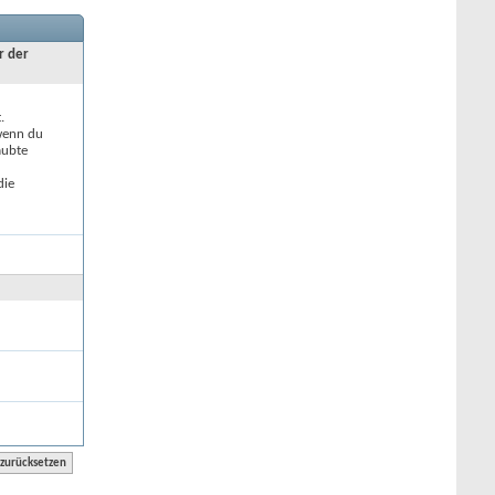
r der
.
 wenn du
aubte
die