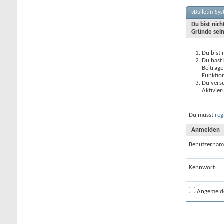
vBulletin-Sy
Du bist nic
Gründe sein
Du bist 
Du hast 
Beiträge
Funktion
Du versu
Aktivier
Du musst
reg
Anmelden
Benutzernam
Kennwort:
Angemelde