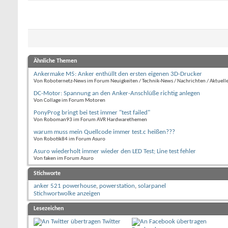
Ähnliche Themen
Ankermake M5: Anker enthüllt den ersten eigenen 3D-Drucker
Von Roboternetz-News im Forum Neuigkeiten / Technik-News / Nachrichten / Aktuell
DC-Motor: Spannung an den Anker-Anschlüße richtig anlegen
Von Collage im Forum Motoren
PonyProg bringt bei test immer "test failed"
Von Roboman93 im Forum AVR Hardwarethemen
warum muss mein Quellcode immer test.c heißen???
Von Robotik84 im Forum Asuro
Asuro wiederholt immer wieder den LED Test; Line test fehler
Von faken im Forum Asuro
Stichworte
anker 521 powerhouse
,
powerstation
,
solarpanel
Stichwortwolke anzeigen
Lesezeichen
Twitter