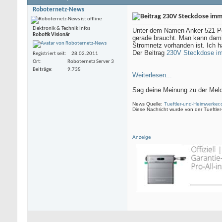
Roboternetz-News
230V Steckdose imme
Elektronik & Technik Infos
Unter dem Namen Anker 521 Powe
Robotik Visionär
gerade braucht. Man kann dami
Stromnetz vorhanden ist. Ich 
Der Beitrag
230V Steckdose im
Registriert seit
28.02.2011
Ort
Roboternetz Server 3
Beiträge
9.735
Weiterlesen...
Sag deine Meinung zu der Meld
News Quelle:
Tueftler-und-Heimwerker.
Diese Nachricht wurde von der Tueftle
Anzeige