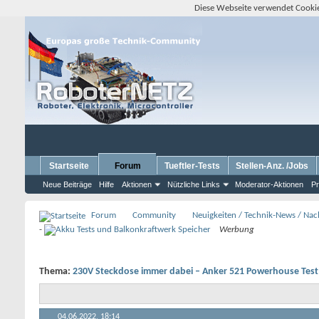
Diese Webseite verwendet Cookie
Startseite
Forum
Tueftler-Tests
Stellen-Anz. /Jobs
Neue Beiträge
Hilfe
Aktionen
Nützliche Links
Moderator-Aktionen
Pr
Forum
Community
Neuigkeiten / Technik-News / Nach
-
Werbung
Thema:
230V Steckdose immer dabei – Anker 521 Powerhouse Test
04.06.2022,
18:14