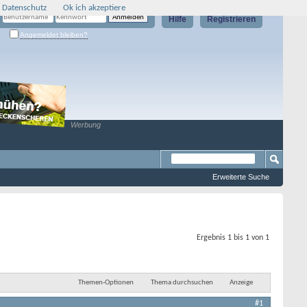
 Datenschutz
Ok ich akzeptiere
Hilfe
Registrieren
Angemeldet bleiben?
Werbung
Erweiterte Suche
Ergebnis 1 bis 1 von 1
Themen-Optionen
Thema durchsuchen
Anzeige
#1