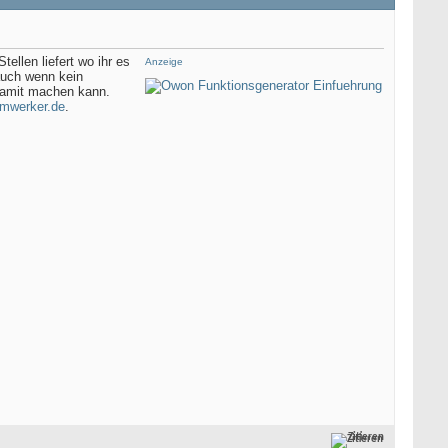
llen liefert wo ihr es
Anzeige
auch wenn kein
 damit machen kann.
imwerker.de
.
Zitieren