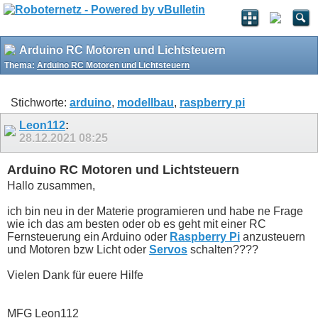
Arduino RC Motoren und Lichtsteuern
Thema:
Arduino RC Motoren und Lichtsteuern
Stichworte:
arduino
,
modellbau
,
raspberry pi
Leon112
:
28.12.2021
08:25
Arduino RC Motoren und Lichtsteuern
Hallo zusammen,
ich bin neu in der Materie programieren und habe ne Frage
wie ich das am besten oder ob es geht mit einer RC
Fernsteuerung ein Arduino oder
Raspberry Pi
anzusteuern
und Motoren bzw Licht oder
Servos
schalten????
Vielen Dank für euere Hilfe
MFG Leon112