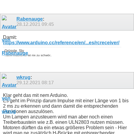
Rabenauge
:
28.12.2021
09:45
Damit:
https://www.arduino.cc/reference/en/...es/rcreceiver/
Grüssle, Sly
..dem Inschenör ist nix zu schwör..
wkrug
:
29.12.2021
08:17
Klar geht das mit nem Arduino.
Es geht im Prinzip darum Impulse mit einer Länge von 1 bis
2 ms zu erkennen und dann damit die entsprechenden
Funktionen auszulösen.
Um Lampen anzusteuern wird man aber noch einen
Treiberbaustein wie z.B. einen ULN2803 nutzen müssen.
Motoren dürften da ein etwas größeres Problem sein - Hier
wird man ne zusätzlich H-Brücke mit entsprechender