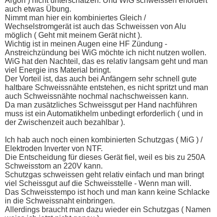
Argon ) nicht unterschätzen. Und WiG schweissen erfordert
auch etwas Übung.
Nimmt man hier ein kombiniertes Gleich /
Wechselstromgerät ist auch das Schweissen von Alu
möglich ( Geht mit meinem Gerät nicht ).
Wichtig ist in meinen Augen eine HF Zündung -
Anstreichzündung bei WiG möchte ich nicht nutzen wollen.
WiG hat den Nachteil, das es relativ langsam geht und man
viel Energie ins Material bringt.
Der Vorteil ist, das auch bei Anfängern sehr schnell gute
haltbare Schweissnähte entstehen, es nicht spritzt und man
auch Schweissnähte nochmal nachschweissen kann.
Da man zusätzliches Schweissgut per Hand nachführen
muss ist ein Automatikhelm unbedingt erforderlich ( und in
der Zwischenzeit auch bezahlbar ).
Ich hab auch noch einen kombinierten Schutzgas ( MiG ) /
Elektroden Inverter von NTF.
Die Entscheidung für dieses Gerät fiel, weil es bis zu 250A
Schweisstom an 220V kann.
Schutzgas schweissen geht relativ einfach und man bringt
viel Scheissgut auf die Schweisstelle - Wenn man will.
Das Schweisstempo ist hoch und man kann keine Schlacke
in die Schweissnaht einbringen.
Allerdings braucht man dazu wieder ein Schutzgas ( Namen