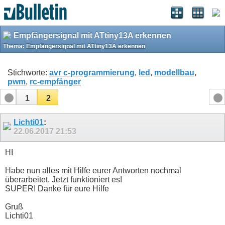
Empfängersignal mit ATtiny13A erkennen
Thema:
Empfängersignal mit ATtiny13A erkennen
Stichworte:
avr c-programmierung
,
led
,
modellbau
,
pwm
,
rc-empfänger
1
2
Lichti01
:
22.06.2017
21:53
HI
Habe nun alles mit Hilfe eurer Antworten nochmal
überarbeitet. Jetzt funktioniert es!
SUPER! Danke für eure Hilfe
Gruß
Lichti01