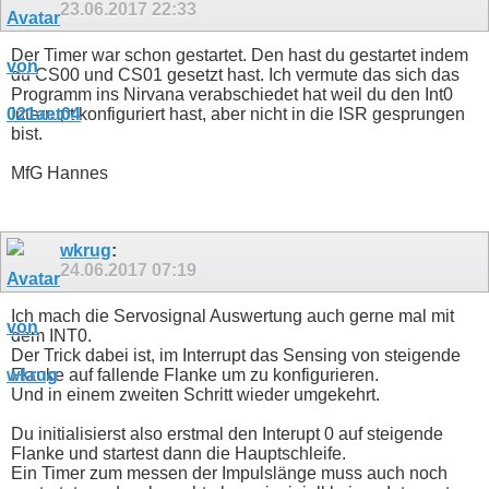
23.06.2017
22:33
Der Timer war schon gestartet. Den hast du gestartet indem
du CS00 und CS01 gesetzt hast. Ich vermute das sich das
Programm ins Nirvana verabschiedet hat weil du den Int0
Interrupt konfiguriert hast, aber nicht in die ISR gesprungen
bist.
MfG Hannes
wkrug
:
24.06.2017
07:19
Ich mach die Servosignal Auswertung auch gerne mal mit
dem INT0.
Der Trick dabei ist, im Interrupt das Sensing von steigende
Flanke auf fallende Flanke um zu konfigurieren.
Und in einem zweiten Schritt wieder umgekehrt.
Du initialisierst also erstmal den Interupt 0 auf steigende
Flanke und startest dann die Hauptschleife.
Ein Timer zum messen der Impulslänge muss auch noch