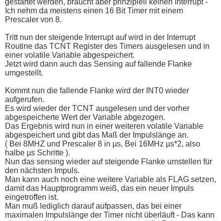
gestartet werden, braucht aber prinzipiell keinen Interrupt -
Ich nehm da meistens einen 16 Bit Timer mit einem
Prescaler von 8.
Tritt nun der steigende Interrupt auf wird in der Interrupt
Routine das TCNT Register des Timers ausgelesen und in
einer volatile Variable abgespeichert.
Jetzt wird dann auch das Sensing auf fallende Flanke
umgestellt.
Kommt nun die fallende Flanke wird der INT0 wieder
aufgerufen.
Es wird wieder der TCNT ausgelesen und der vorher
abgespeicherte Wert der Variable abgezogen.
Das Ergebnis wird nun in einer weiteren volatile Variable
abgespeichert und gibt das Maß der Impulslänge an.
( Bei 8MHZ und Prescaler 8 in µs, Bei 16MHz µs*2, also
halbe µs Schritte ).
Nun das sensing wieder auf steigende Flanke umstellen für
den nächsten Impuls.
Man kann auch noch eine weitere Variable als FLAG setzen,
damit das Hauptprogramm weiß, das ein neuer Impuls
eingetroffen ist.
Man muß lediglich darauf aufpassen, das bei einer
maximalen Impulslänge der Timer nicht überläuft - Das kann