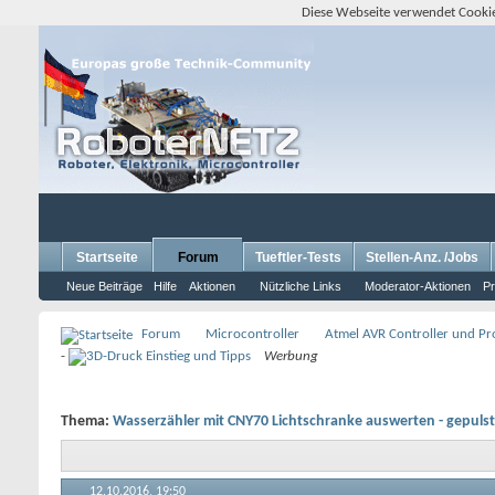
Diese Webseite verwendet Cookie
Startseite
Forum
Tueftler-Tests
Stellen-Anz. /Jobs
Neue Beiträge
Hilfe
Aktionen
Nützliche Links
Moderator-Aktionen
Pr
Forum
Microcontroller
Atmel AVR Controller und P
-
Werbung
Thema:
Wasserzähler mit CNY70 Lichtschranke auswerten - gepulst 
12.10.2016,
19:50