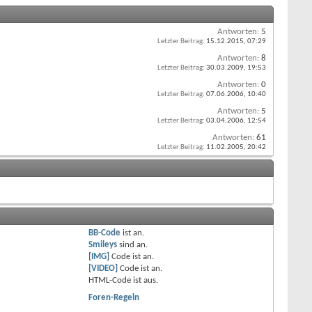
Antworten:
5
----

Letzter Beitrag:
15.12.2015,
07:29
Antworten:
8
essung

Letzter Beitrag:
30.03.2009,
19:53
----

Antworten:
0
Letzter Beitrag:
07.06.2006,
10:40
 Portb.3 , Rs = Portb.4 , E = Portb.5 , E2 = Portb.6

Antworten:
5
Letzter Beitrag:
03.04.2006,
12:54
Antworten:
61
Letzter Beitrag:
11.02.2005,
20:42
----

----

von Timer0 hochgezählt also mit ca. 1kHz

BB-Code
ist
an
.
lse

Smileys
sind
an
.
[IMG]
Code ist
an
.
t

[VIDEO]
Code ist
an
.
inlesen

HTML-Code ist
aus
.
Foren-Regeln