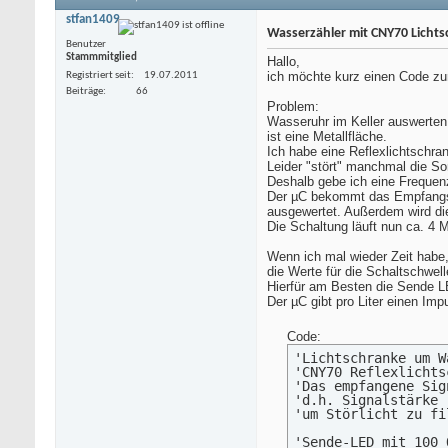
stfan1409
Wasserzähler mit CNY70 Lichtsc
Benutzer
Stammmitglied
Hallo,
ich möchte kurz einen Code zur
Registriert seit
19.07.2011
Beiträge
66
Problem:
Wasseruhr im Keller auswerten
ist eine Metallfläche.
Ich habe eine Reflexlichtschran
Leider "stört" manchmal die So
Deshalb gebe ich eine Frequen
Der µC bekommt das Empfangssi
ausgewertet. Außerdem wird di
Die Schaltung läuft nun ca. 4 
Wenn ich mal wieder Zeit habe,
die Werte für die Schaltschwell
Hierfür am Besten die Sende L
Der µC gibt pro Liter einen Im
Code:
'Lichtschranke um W
'CNY70 Reflexlichts
'Das empfangene Sig
'd.h. Signalstärke 
'um Störlicht zu fil
'Sende-LED mit 100 