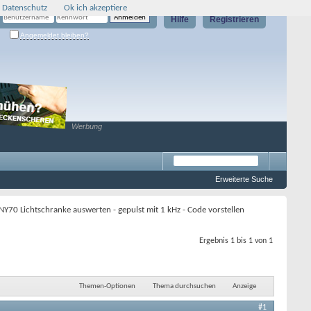
 Datenschutz
Ok ich akzeptiere
Hilfe
Registrieren
Angemeldet bleiben?
Werbung
Erweiterte Suche
Y70 Lichtschranke auswerten - gepulst mit 1 kHz - Code vorstellen
Ergebnis 1 bis 1 von 1
Themen-Optionen
Thema durchsuchen
Anzeige
#1