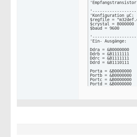
'Empfangstransistor
'------------------
'Konfiguration µC:

$regfile = "m32def.
$crystal = 8000000 
$baud = 9600       
'------------------
'Ein- Ausgänge:

Ddra = &B0000000   
Ddrb = &B1111111   
Ddrc = &B1111111   
Ddrd = &B1110111   
Porta = &B0000000  
Portb = &B0000000  
Portc = &B0000000  
Portd = &B0000000  
'------------------
'Timer:

'TIMER 0 1kHz Impul
'Timer0 = 8Bit

Config Timer0 = Tim
Enable Timer0      
Const Timer0vorgabe 
Timer0 = Timer0vorga
On Timer0 Ontimer0o