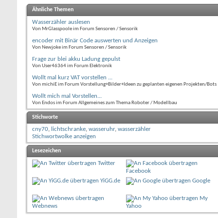
Ähnliche Themen
Wasserzähler auslesen
'------------------
Von MrGlasspoole im Forum Sensoren / Sensorik
'Analogmessung:

Config Adc = Single
encoder mit Binär Code auswerten und Anzeigen
Start Adc          
Von Newjoke im Forum Sensoren / Sensorik
'------------------
Frage zur blei akku Ladung gepulst
'LCD konfiguration:

Von User46364 im Forum Elektronik
Config Lcdpin = Pin
Wollt mal kurz VAT vorstellen ...
Config Lcd = 40 * 4

Von michiE im Forum Vorstellung+Bilder+Ideen zu geplanten eigenen Projekten/Bots
Cursor Off Noblink

Wollt mich mal Vorstellen...
Von Endos im Forum Allgemeines zum Thema Roboter / Modellbau
Enable Interrupts

Stichworte
'------------------
cny70
,
lichtschranke
,
wasseruhr
,
wasserzähler
'Variablen:

Stichwortwolke anzeigen
'------------------
 Dim ___lcdno As Bi
Lesezeichen
 Dim Zaehler_out As
Twitter
 Dim Zaehler_in As 
Facebook
 Dim Lichtschranke A
 Dim Zaehler_wasser
YiGG.de
Google
 Dim Analog0 As Wor
My
 Dim Merker0 As Bit

Webnews
Yahoo