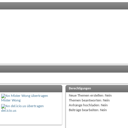
---------------------------------------------------------
 , Prescaler = Auto , Reference = Avcc

                                         'Starte analog M
---------------------------------------------------------
 , Db4 = Portb.0 , Db5 = Portb.1 , Db6 = Portb.2 , Db7 =
---------------------------------------------------------
---------------------------------------------------------
t                                        'für DISPLAY

Berechtigungen
 Word                                    'Variable wird 
Neue Themen erstellen:
Nein
Word                                     'Empfangene Impu
Mister Wong
Themen beantworten:
Nein
s Bit

Anhänge hochladen:
Nein
 As Long                                 'Wasserzählerwer
Beiträge bearbeiten:
Nein
del.icio.us
d                                        'Analogeingang e