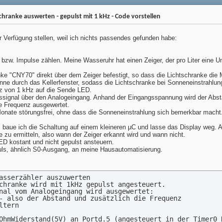
hranke auswerten - gepulst mit 1 kHz - Code vorstellen
 Verfügung stellen, weil ich nichts passendes gefunden habe:
 bzw. Impulse zählen. Meine Wasseruhr hat einen Zeiger, der pro Liter ein
ke "CNY70" direkt über dem Zeiger befestigt, so dass die Lichtschranke die Me
nne durch das Kellerfenster, sodass die Lichtschranke bei Sonneneinstrahlu
z von 1 kHz auf die Sende LED.
gnal über den Analogeingang. Anhand der Eingangsspannung wird der Abstand
e Frequenz ausgewertet.
Monate störungsfrei, ohne dass die Sonneneinstrahlung sich bemerkbar macht
 baue ich die Schaltung auf einem kleineren µC und lasse das Display weg. Al
e zu ermitteln, also wann der Zeiger erkannt wird und wann nicht.
ED kostant und nicht gepulst ansteuern.
puls, ähnlich S0-Ausgang, an meine Hausautomatisierung.
asserzähler auszuwerten

chranke wird mit 1kHz gepulst angesteuert.

nal vom Analogeingang wird ausgewertet:

- also der Abstand und zusätzlich die Frequenz

tern

OhmWiderstand(5V) an Portd.5 (angesteuert in der Timer0 R