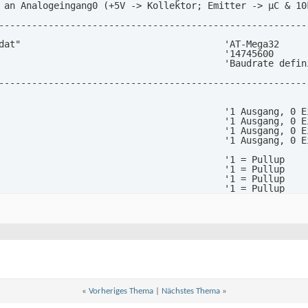
 an Analogeingang0 (+5V -> Kollektor; Emitter -> µC & 10k
---------------------------------------------------------
dat"                                     'AT-Mega32

                                         '14745600

                                         'Baudrate defini
---------------------------------------------------------
                                         '1 Ausgang, 0 Ei
                                         '1 Ausgang, 0 Ei
                                         '1 Ausgang, 0 Ei
                                         '1 Ausgang, 0 Ei
                                         '1 = Pullup

                                         '1 = Pullup

                                         '1 = Pullup

                                         '1 = Pullup

---------------------------------------------------------
se für Sende LED

er , Prescale = 64                       'Teiler 1/8/64/2
                                         'timer einschalt
= 193

be

«
Vorheriges Thema
|
Nächstes Thema
»
verflow                                  'Unteprogramm au