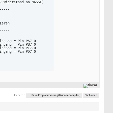
 Widerstand an MASSE)

----

eren

----

ngang = Pin PA7-0

ngang = Pin PB7-0

ngang = Pin PC7-0

ngang = Pin PD7-0

----

Zitieren
56/1024

Gehe zu:
Basic-Programmierung (Bascom-Compiler)
Nach oben
en

frufen
