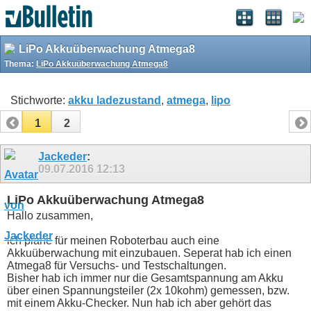
LiPo Akkuüberwachung Atmega8
Thema:
LiPo Akkuüberwachung Atmega8
Stichworte:
akku ladezustand
,
atmega
,
lipo
1
2
Jackeder
:
09.07.2016
12:13
LiPo Akkuüberwachung Atmega8
Hallo zusammen,
ich plane für meinen Roboterbau auch eine
Akkuüberwachung mit einzubauen. Seperat hab ich einen
Atmega8 für Versuchs- und Testschaltungen.
Bisher hab ich immer nur die Gesamtspannung am Akku
über einen Spannungsteiler (2x 10kohm) gemessen, bzw.
mit einem Akku-Checker. Nun hab ich aber gehört das