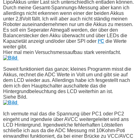
LipoAkkus unter Last sich unterschiedlich entladen können.
Durch meine Gesamt-Spannungs-Messung aber kann ich
allerdings nicht erkennen wenn einer der beiden Akkus
unter 2,8Volt fällt. Ich will aber auch nicht ständig meinen
Roboter auseinandernehmen nur um die Akkus zu messen.
Es soll ein Seperater Atmega8 werden, der über den
Balancerstecker den Akku überwacht und über LEDs die
Kapazietät anzeigt und/oder über SPI oder
I²C
die Werte
weiter gibt.
Hier mal mein Versuchsmessaufbau stark vereinfacht.
Soweit funktioniert das ganze; kleines Programm misst die
Akkus, rechnet die ADC Werte in Volt um und gibt sie auf
dem LCD wieder aus. Allerdings habe ich fesgestellt nach
dem ich den Hauptschalter auschaltete das die
Hintergrundbeleuchtung des LCD weiterhin an ist.
Siehe Bild.
Ich vermute mal das die Spannung über PC1 oder PC2
eingeht und irgendwie über AVCC weitergeleitet wird ans
LCD Hintergrund. Irgendwelche fehlerhaften Lötstellen
schließe ich aus da die ADC Messung mit 10Kohm-Poti
einwandfrei funktioniert, da bei einer Brücke zu VCC/AVCC