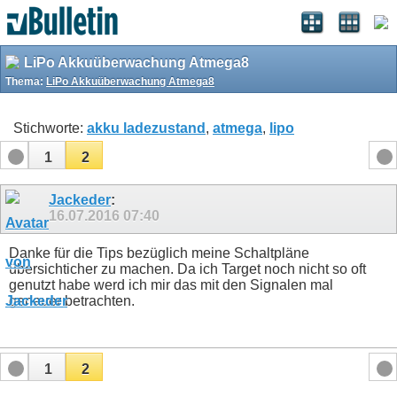
LiPo Akkuüberwachung Atmega8
Thema:
LiPo Akkuüberwachung Atmega8
Stichworte:
akku ladezustand
,
atmega
,
lipo
1
2
Jackeder
:
16.07.2016
07:40
Danke für die Tips bezüglich meine Schaltpläne
übersichticher zu machen. Da ich Target noch nicht so oft
genutzt habe werd ich mir das mit den Signalen mal
genauer betrachten.
1
2