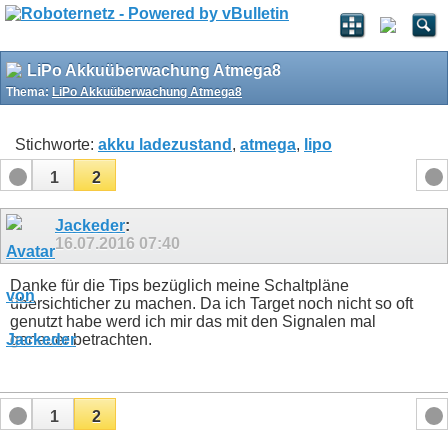
LiPo Akkuüberwachung Atmega8
Thema:
LiPo Akkuüberwachung Atmega8
Stichworte:
akku ladezustand
,
atmega
,
lipo
1
2
Jackeder
:
16.07.2016
07:40
Danke für die Tips bezüglich meine Schaltpläne
übersichticher zu machen. Da ich Target noch nicht so oft
genutzt habe werd ich mir das mit den Signalen mal
genauer betrachten.
1
2