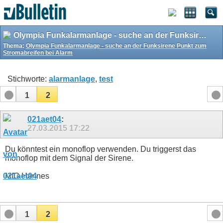
Olympia Funkalarmanlage - suche an der Funksirene Punkt zum Stromabreifen bei Alarm
Thema:
Olympia Funkalarmanlage - suche an der Funksirene Punkt zum
Stromabreifen bei Alarm
Stichworte:
alarmanlage
,
test
1
2
021aet04
:
27.03.2015
17:22
Du könntest ein monoflop verwenden. Du triggerst das
monoflop mit dem Signal der Sirene.
MfG Hannes
1
2