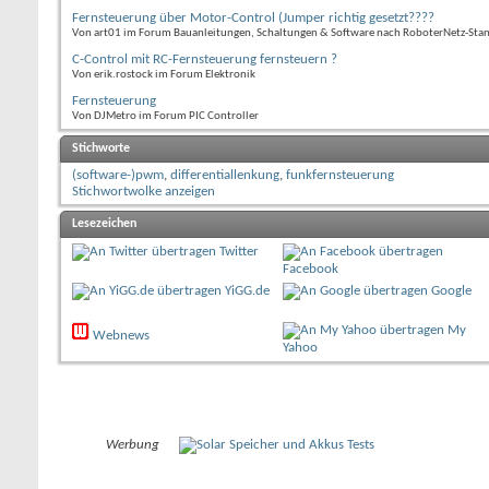
Fernsteuerung über Motor-Control (Jumper richtig gesetzt????
Von art01 im Forum Bauanleitungen, Schaltungen & Software nach RoboterNetz-Sta
C-Control mit RC-Fernsteuerung fernsteuern ?
Von erik.rostock im Forum Elektronik
Fernsteuerung
Von DJMetro im Forum PIC Controller
Stichworte
(software-)pwm
,
differentiallenkung
,
funkfernsteuerung
Stichwortwolke anzeigen
Lesezeichen
Twitter
Facebook
YiGG.de
Google
My
Webnews
Yahoo
Werbung