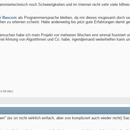
ammiertechnisch noch Schwierigkeiten und im Internet nicht sehr viele hilfrei
ei
Bascom
als Programmiersprache bleiben, da mir dieses insgesamt doch seh
hen zu erlernen scheint. Habe anderweitig bis jetzt gute Erfahrungen damit g
rsuchen habe ich mein Projekt vor mehreren Wochen erst einmal frustriert unt
viel Ahnung von Algorithmen und Co. habe, irgendjemand weiterhelfen kann u
01:03
Uhr)
" (es ist nicht wirklich einfach, aber soo kompliziert auch wieder nicht) Sac