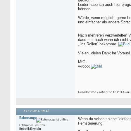
gedacht.
Leider habe ich auch hier progr
können.
Würde, wenn möglich, gerne b
und einfacher als andere Sprac
Nach mehreren verzweifelten Ve
dass mir, auch wenn ich nicht 
,,ins Rollen“ bekomme.
Vielen, vielen Dank im Voraus!
MfG
v-robot
Geändert von v-robot (17.12.2014 um
17.12.2014,
19:46
Rabenauge
Wenn du schon solche "einfachen
Fernsteuerung.
Erfahrener Benutzer
Robotik Einstein