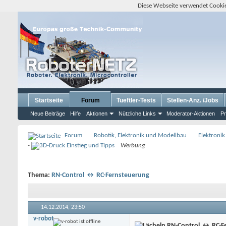
Diese Webseite verwendet Cookie
Startseite
Forum
Tueftler-Tests
Stellen-Anz. /Jobs
Neue Beiträge
Hilfe
Aktionen
Nützliche Links
Moderator-Aktionen
Pr
Forum
Robotik, Elektronik und Modellbau
Elektronik
-
Werbung
Thema:
RN-Control ↔ RC-Fernsteuerung
14.12.2014,
23:50
v-robot
RN-Control ↔ RC-F