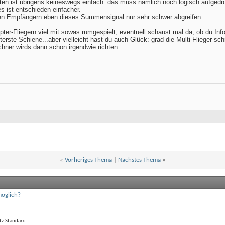
n ist übrigens keineswegs einfach: das muss nämlich noch logisch aufgedrö
es ist entschieden einfacher.
en Empfängern eben dieses Summensignal nur sehr schwer abgreifen.
ter-Fliegern viel mit sowas rumgespielt, eventuell schaust mal da, ob du Infos
nterste Schiene...aber vielleicht hast du auch Glück: grad die Multi-Flieger s
ner wirds dann schon irgendwie richten...
«
Vorheriges Thema
|
Nächstes Thema
»
möglich?
tz-Standard