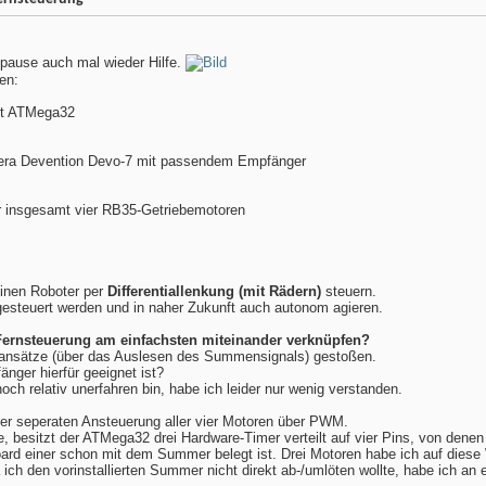
pause auch mal wieder Hilfe.
en:
it ATMega32
era Devention Devo-7 mit passendem Empfänger
ür insgesamt vier RB35-Getriebemotoren
inen Roboter per
Differentiallenkung (mit Rädern)
steuern.
gesteuert werden und in naher Zukunft auch autonom agieren.
ernsteuerung am einfachsten miteinander verknüpfen?
sansätze (über das Auslesen des Summensignals) gestoßen.
nger hierfür geeignet ist?
ch relativ unerfahren bin, habe ich leider nur wenig verstanden.
der seperaten Ansteuerung aller vier Motoren über PWM.
, besitzt der ATMega32 drei Hardware-Timer verteilt auf vier Pins, von denen 
oard einer schon mit dem Summer belegt ist. Drei Motoren habe ich auf dies
ich den vorinstallierten Summer nicht direkt ab-/umlöten wollte, habe ich an 