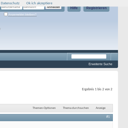
 Datenschutz
Ok ich akzeptiere
Hilfe
Registrieren
Angemeldet bleiben?
g
Erweiterte Suche
Ergebnis 1 bis 2 von 2
Themen-Optionen
Thema durchsuchen
Anzeige
#1