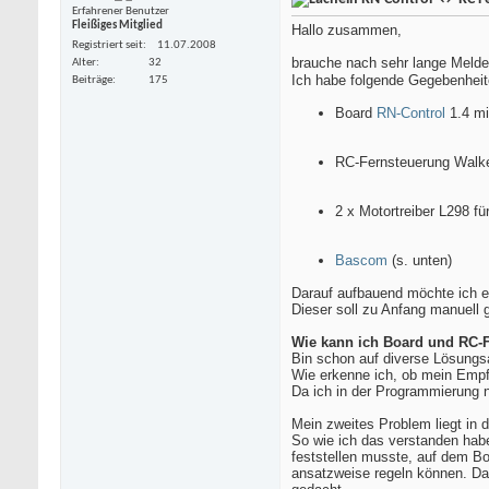
Erfahrener Benutzer
Fleißiges Mitglied
Hallo zusammen,
Registriert seit
11.07.2008
brauche nach sehr lange Melde
Alter
32
Ich habe folgende Gegebenheit
Beiträge
175
Board
RN-Control
1.4 m
RC-Fernsteuerung Walk
2 x Motortreiber L298 f
Bascom
(s. unten)
Darauf aufbauend möchte ich e
Dieser soll zu Anfang manuell 
Wie kann ich Board und RC-F
Bin schon auf diverse Lösung
Wie erkenne ich, ob mein Empfä
Da ich in der Programmierung no
Mein zweites Problem liegt in 
So wie ich das verstanden habe
feststellen musste, auf dem B
ansatzweise regeln können. Da 