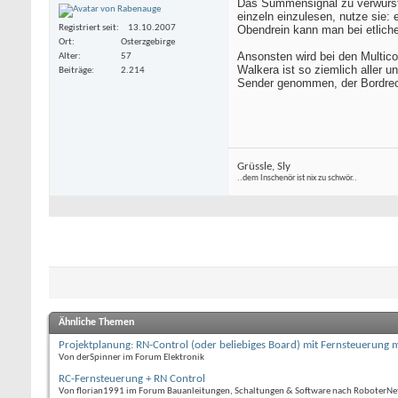
Das Summensignal zu verwurste
einzeln einzulesen, nutze sie: 
Registriert seit
13.10.2007
Obendrein kann man bei etlich
Ort
Osterzgebirge
Ansonsten wird bei den Multicop
Alter
57
Walkera ist so ziemlich aller u
Beiträge
2.214
Sender genommen, der Bordrech
Grüssle, Sly
..dem Inschenör ist nix zu schwör..
Ähnliche Themen
Projektplanung: RN-Control (oder beliebiges Board) mit Fernsteuerung 
Von derSpinner im Forum Elektronik
RC-Fernsteuerung + RN Control
Von florian1991 im Forum Bauanleitungen, Schaltungen & Software nach RoboterNe