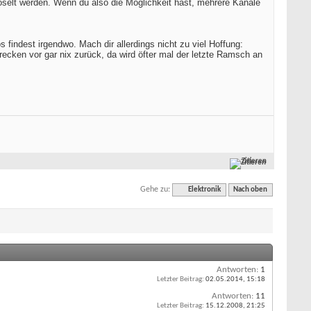
selt werden. Wenn du also die Möglichkeit hast, mehrere Kanäle
 findest irgendwo. Mach dir allerdings nicht zu viel Hoffung:
chrecken vor gar nix zurück, da wird öfter mal der letzte Ramsch an
Zitieren
Gehe zu:
Elektronik
Nach oben
Antworten:
1
Letzter Beitrag:
02.05.2014,
15:18
Antworten:
11
Letzter Beitrag:
15.12.2008,
21:25