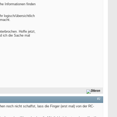
che Informationen finden
r logisch/übersichtlich
emacht.
erbrochen. Hoffe jetzt,
nd ich die Sache mal
Zitieren
#2
hen noch nicht schaffst, lass die Finger (erst mal) von der RC-