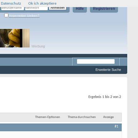
 Datenschutz
Ok ich akzeptiere
Hilfe
Registrieren
Angemeldet bleiben?
Werbung
Erweiterte Suche
Ergebnis 1 bis 2 von 2
Themen-Optionen
Thema durchsuchen
Anzeige
#1