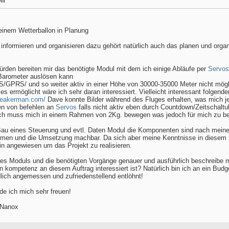
on
 einem Wetterballon in Planung
 informieren und organisieren dazu gehört natürlich auch das planen und organ
rden bereiten mir das benötigte Modul mit dem ich einige Abläufe per
Servos
Barometer auslösen kann
PS/GPRS/ und so weiter aktiv in einer Höhe von 30000-35000 Meter nicht mögli
ies ermöglicht wäre ich sehr daran interessiert. Vielleicht interessant folgende
veakerman.com/
Dave konnte Bilder während des Fluges erhalten, was mich je
sen von befehlen an
Servos
falls nicht aktiv eben durch Countdown/Zeitschaltu
ich muss mich in einem Rahmen von 2Kg. bewegen was jedoch für mich zu bew
Bau eines Steuerung und evtl. Daten Modul die Komponenten sind nach meine
mmen und die Umsetzung machbar. Da sich aber meine Kenntnisse in diesem 
/in angewiesen um das Projekt zu realisieren.
des Moduls und die benötigten Vorgänge genauer und ausführlich beschreibe 
en kompetenz an diesem Auftrag interessiert ist? Natürlich bin ich an ein Bud
lich angemessen und zufriedenstellend entlöhnt!
de ich mich sehr freuen!
 Nanox