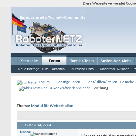
Diese Webseite verwendet Cookie
Startseite
Forum
Tueftler-Tests
Stellen-Anz. /Jobs
Neue Beiträge
Hilfe
Aktionen
Nützliche Links
Moderator-Aktionen
Pr
Forum
Sonstige Foren
Jobs/Hilfen/Stellen - Gesuche
-
Werbung
Thema:
Modul für Wetterballon
19.07.2014,
22:04
Nanox