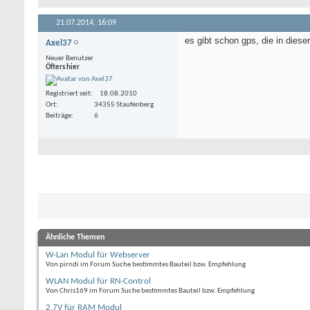
21.07.2014,
16:09
es gibt schon gps, die in dies
Axel37
Neuer Benutzer
Öfters hier
Registriert seit
18.08.2010
Ort
34355 Staufenberg
Beiträge
6
Ähnliche Themen
W-Lan Modul für Webserver
Von pirndi im Forum Suche bestimmtes Bauteil bzw. Empfehlung
WLAN Modul für RN-Control
Von Chris169 im Forum Suche bestimmtes Bauteil bzw. Empfehlung
2,7V für RAM Modul