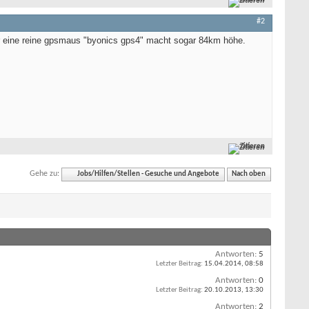
#2
oder eine reine gpsmaus "byonics gps4" macht sogar 84km höhe.
Zitieren
Gehe zu:
Jobs/Hilfen/Stellen - Gesuche und Angebote
Nach oben
Antworten:
5
Letzter Beitrag:
15.04.2014,
08:58
Antworten:
0
Letzter Beitrag:
20.10.2013,
13:30
Antworten:
2