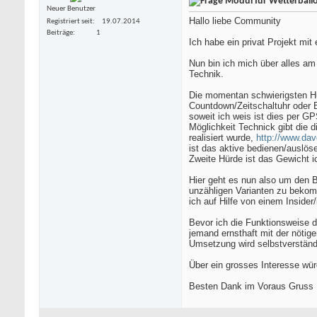
Modul für Wetterball
Neuer Benutzer
Hallo liebe Community
Registriert seit
19.07.2014
Beiträge
1
Ich habe ein privat Projekt mit
Nun bin ich mich über alles am
Technik.
Die momentan schwierigsten Hü
Countdown/Zeitschaltuhr oder 
soweit ich weis ist dies per G
Möglichkeit Technick gibt die d
realisiert wurde,
http://www.da
ist das aktive bedienen/auslö
Zweite Hürde ist das Gewicht 
Hier geht es nun also um den 
unzähligen Varianten zu beko
ich auf Hilfe von einem Insider
Bevor ich die Funktionsweise 
jemand ernsthaft mit der nötig
Umsetzung wird selbstverständ
Über ein grosses Interesse wür
Besten Dank im Voraus Gruss