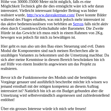
Höhe von 30000-35000 Meter nicht möglich, falls es eine
Möglichkeit Technick gibt die dies ermöglicht wäre ich sehr daran
interessiert. Vielleicht interessant folgender Beitrag was bisher
realisiert wurde,
http://www.daveakerman.com/
Dave konnte Bilder
während des Fluges erhalten, was mich jedoch mehr interessiert ist
das aktive bedienen/auslösen von befehlen an
Servos
falls nicht aktiv
eben durch Countdown/Zeitschaltuhr oder Barometer. Die Zweite
Hürde ist das Gewicht ich muss mich in einem Rahmen von 2Kg.
bewegen was jedoch für mich zu bewältigen ist.
Hier geht es nun also um den Bau eines Steuerung und evtl. Daten
Modul die Komponenten sind nach meinen Recherchen alle in
unzähligen Varianten zu bekommen und die Umsetzung machbar. Da
sich aber meine Kenntnisse in diesem Bereich beschränken bin ich
auf Hilfe von einem Insider/in angewiesen um das Projekt zu
realisieren.
Bevor ich die Funktionsweise des Moduls und die benötigten
Vorgänge genauer und ausführlich beschreibe möchte ich wissen wo
jemand ernsthaft mit der nötigen kompetenz an diesem Auftrag
interessiert ist? Natürlich bin ich an ein Budget gebunden aber die
Umsetzung wird selbstverständlich angemessen und zufriedenstellend
entlöhnt!
Über ein grosses Interesse würde ich mich sehr freuen!