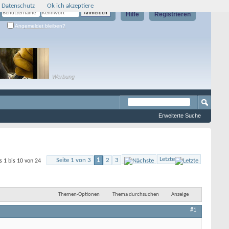
 Datenschutz
Ok ich akzeptiere
Hilfe
Registrieren
Angemeldet bleiben?
Werbung
Erweiterte Suche
Letzte
Seite 1 von 3
1
2
3
s 1 bis 10 von 24
Themen-Optionen
Thema durchsuchen
Anzeige
#1