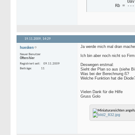
                Uav
           Rb = ---
                    
           Ube = ca
           Ube = ca
19.11.2009,
14:29
Ja werde mich mal dran mache
huesken
Neuer Benutzer
Ich bin aber noch nicht so Firm
Öfters hier
Registriert seit
09.11.2009
Deswegen erstmal:
Beiträge
11
Sieht der Plan so aus (siehe Bi
Was bei der Berechnung ß?
Welche Funktion hat die Diode
Vielen Dank für die Hilfe
Gruss Golo