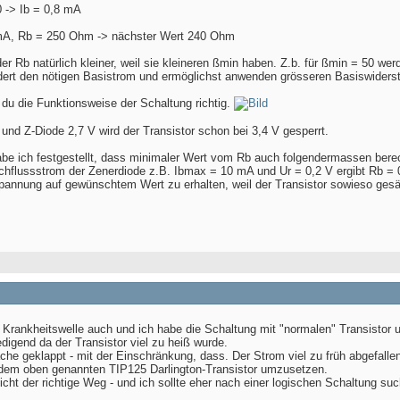
00 -> Ib = 0,8 mA
8 mA, Rb = 250 Ohm -> nächster Wert 240 Ohm
der Rb natürlich kleiner, weil sie kleineren ßmin haben. Z.b. für ßmin = 50 
ndert den nötigen Basistrom und ermöglichst anwenden grösseren Basiswider
 du die Funktionsweise der Schaltung richtig.
 und Z-Diode 2,7 V wird der Transistor schon bei 3,4 V gesperrt.
be ich festgestellt, dass minimaler Wert vom Rb auch folgendermassen bere
chflussstrom der Zenerdiode z.B. Ibmax = 10 mA und Ur = 0,2 V ergibt Rb =
pannung auf gewünschtem Wert zu erhalten, weil der Transistor sowieso gesä
 Krankheitswelle auch und ich habe die Schaltung mit "normalen" Transistor 
digend da der Transistor viel zu heiß wurde.
he geklappt - mit der Einschränkung, dass. Der Strom viel zu früh abgefallen
dem oben genannten TIP125 Darlington-Transistor umzusetzen.
nicht der richtige Weg - und ich sollte eher nach einer logischen Schaltung 