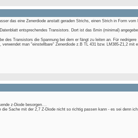
 ausser das eine Zenerdiode anstatt geraden Strichs, einen Strich in Form vom
tenblatt entsprechendes Transistors. Dort ist das ßmin (minimal) angegeben
e des Transistors die Spannung bei dem er fängt zu leiten an. Für nedrigere
 verwendet man "einstellbare" Zenerdiode z.B TL 431 bzw. LM385-Z1,2 mit 
sende z-Diode besorgen....
ie Sache mit der 2,7 Z-Diode nicht so richtig passen kann - es sei denn ich w