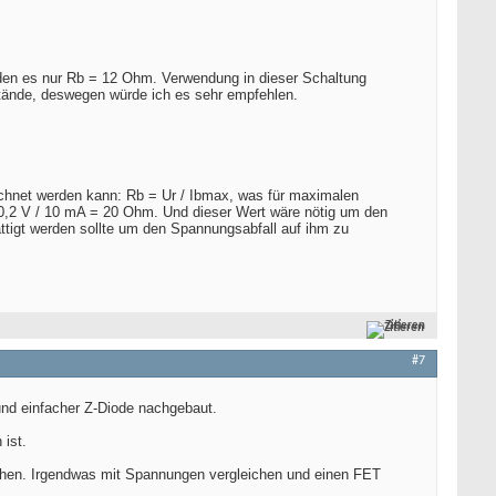
werden es nur Rb = 12 Ohm. Verwendung in dieser Schaltung
stände, deswegen würde ich es sehr empfehlen.
chnet werden kann: Rb = Ur / Ibmax, was für maximalen
 0,2 V / 10 mA = 20 Ohm. Und dieser Wert wäre nötig um den
ttigt werden sollte um den Spannungsabfall auf ihm zu
Zitieren
#7
und einfacher Z-Diode nachgebaut.
 ist.
suchen. Irgendwas mit Spannungen vergleichen und einen FET