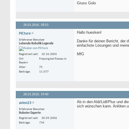
Gruss Golo
26.01.2010,
18:53
Hallo huesken!
PICture
Erfahrener Benutzer
Danke für deinen Bericht, der d
Lebende Robotik Legende
einfachste Lösungen und meine
MfG
Registriert seit
10.10.2005
Ort
Freyung bei Passau in
Bayern
Alter
75
Beiträge
11.077
26.01.2010,
19:40
Ab in den Aldi/Lidl/Plus und di
avion23
sich wünschen kann. Anlöten un
Erfahrener Benutzer
Roboter Experte
Registriert seit
30.09.2006
Beiträge
734