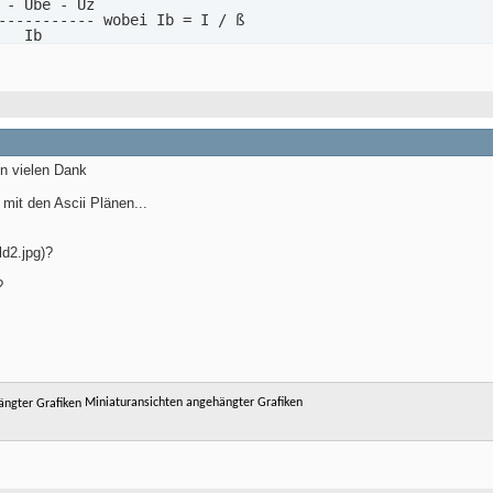
 - Ube - Uz

----------- wobei Ib = I / ß

  Ib

. 0,7 V für "normale" Transistoren

. 1,4 V für Darlingtontransistoren
n vielen Dank
 mit den Ascii Plänen...
ld2.jpg)?
?
Miniaturansichten angehängter Grafiken