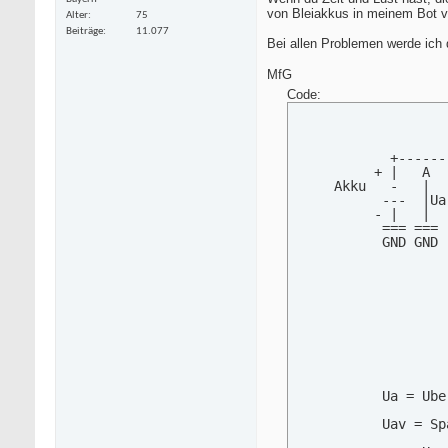
von Bleiakkus in meinem Bot 
Alter
75
Beiträge
11.077
Bei allen Problemen werde ich di
MfG
Code:
                   
                   
            +------
          + |   A  
     Akku   -   |  
           ---  |Ua
          - |   |  
           === === 
           GND GND 
                   
                   
                   
                   
                   
                   
                   
                   
                   
           Ua = Ube
           Uav = Sp