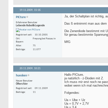
19.11.2009,
15:16
Ja, der Schaltplan ist richtig,
PICture
Erfahrener Benutzer
Das ß entnimmt man aus dem Da
Lebende Robotik Legende
Die Zenerdiode bestimmt mit Ub
für genau bestimmte Spannung,
Registriert seit
10.10.2005
Ort
Freyung bei Passau in
MfG
Bayern
Alter
75
Beiträge
11.077
20.11.2009,
10:21
Hallo PICture,
huesken
ja natürlich - z-Dioden mit Z.
Neuer Benutzer
Ich muss mir erst noch ne pas
Öfters hier
wobei wenn ich mal nachrechne d
Registriert seit
09.11.2009
Beiträge
11
Folgendes:
Ua = Ube + Uz
Ua = 0,7V + 2,7V
Ua = 3,4