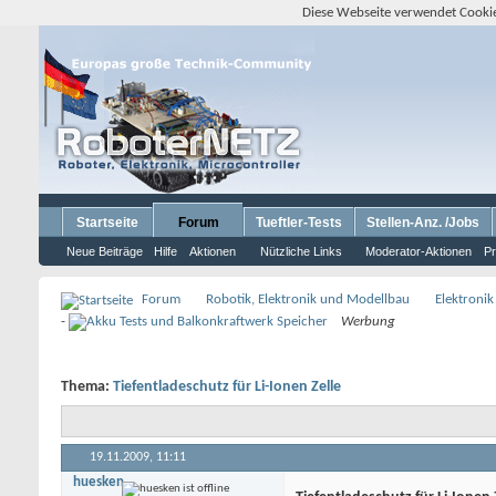
Diese Webseite verwendet Cookie
Startseite
Forum
Tueftler-Tests
Stellen-Anz. /Jobs
Neue Beiträge
Hilfe
Aktionen
Nützliche Links
Moderator-Aktionen
Pr
Forum
Robotik, Elektronik und Modellbau
Elektronik
-
Werbung
Thema:
Tiefentladeschutz für Li-Ionen Zelle
19.11.2009,
11:11
huesken