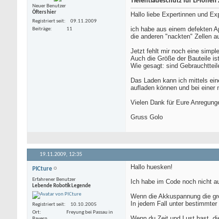
Tiefentladeschutz für Li-Ionen 
Neuer Benutzer
Öfters hier
Hallo liebe Expertinnen und Ex
Registriert seit
09.11.2009
ich habe aus einem defekten Ap
Beiträge
11
die anderen "nackten" Zellen a
Jetzt fehlt mir noch eine sim
Auch die Größe der Bauteile ist
Wie gesagt: sind Gebrauchtteil
Das Laden kann ich mittels ein
aufladen können und bei einer
Vielen Dank für Eure Anregung
Gruss Golo
19.11.2009,
12:35
Hallo huesken!
PICture
Erfahrener Benutzer
Ich habe im Code noch nicht aus
Lebende Robotik Legende
Wenn die Akkuspannung die gren
In jedem Fall unter bestimmter
Registriert seit
10.10.2005
Ort
Freyung bei Passau in
Wenn du Zeit und Lust hast, di
Bayern