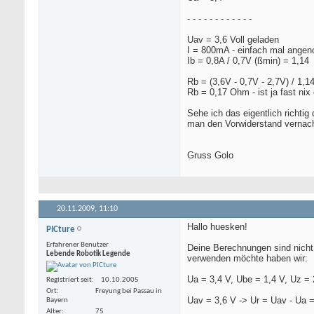
- - - - - - - - - - - -
Uav = 3,6 Voll geladen
I = 800mA - einfach mal ange
Ib = 0,8A / 0,7V (ßmin) = 1,14
Rb = (3,6V - 0,7V - 2,7V) / 1,1
Rb = 0,17 Ohm - ist ja fast nix
Sehe ich das eigentlich richti
man den Vorwiderstand vernach
Gruss Golo
20.11.2009,
11:10
Hallo huesken!
PICture
Erfahrener Benutzer
Deine Berechnungen sind nicht
Lebende Robotik Legende
verwenden möchte haben wir:
Ua = 3,4 V, Ube = 1,4 V, Uz =
Registriert seit
10.10.2005
Ort
Freyung bei Passau in
Uav = 3,6 V -> Ur = Uav - Ua =
Bayern
Alter
75