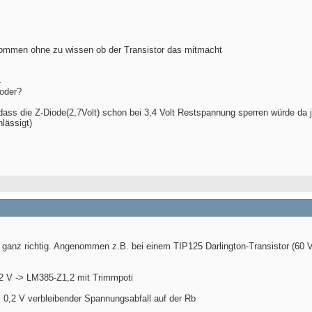
nommen ohne zu wissen ob der Transistor das mitmacht
4
 oder?
g dass die Z-Diode(2,7Volt) schon bei 3,4 Volt Restspannung sperren würde da
lässigt)
 ganz richtig. Angenommen z.B. bei einem TIP125 Darlington-Transistor (60 
 2 V -> LM385-Z1,2 mit Trimmpoti
 0,2 V verbleibender Spannungsabfall auf der Rb