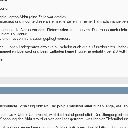
Zelle
perten,
ple Laptop Akku (eine Zelle war defekt)
usgebaut und möchte diese als einzelne Zellen in meiner Fahrradanhängerbel
ple Lösung die Akkus vor dem
Tiefentladen
zu schützen. Das muss auch nicht s
 nicht so wichtig.
e und müssen nicht super gepflegt werden.
es Li-Ionen Ladegerätes abwickeln - scheint auch gut zu funktionieren - habe 
 manuellen Überwachung beim Entladen keine Probleme gehabt - bei 2,8 Volt h
en
probierte Schaltung skiziert. Der p-n-p Transistor leitet nur so lange, wie lan
ze Ua = Ube + Uz erreicht, wird die Last abgeschaltet. Der Übergang ist nic
 Spannung des Akkus wird er von der Last getrennt, was ihn vor Tiefendladun
e Schaltung ausprobieren, dann möchte ich dich um Bericht bitten, da ich so