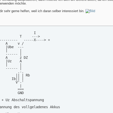
verwenden möchte.
r sehr gerne helfen, weil ich daran selber interessiert bin.
                 I

          T     --->

---------   -----X----> +

   A     v /

   |Ube  ---

   |      |

   ------ |

   A      z DZ

   |Uz    A

   |      |

   ------ |

         .-.

        || | Rb

      Ib|| |

        V'-'

          |

         ===

         GND

 + Uz Abschaltspannung

annung des vollgeladenes Akkus
