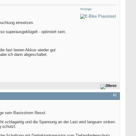
Anzeige
euchtung einsetzen.
o superausgeklügelt - optimiert sein.
die fast leeren Akkus wieder gut
abe ich dann abgeschaltet.
Zitieren
#2
ge sein Basisstrom fliesst.
ht schlagartig und die Spannung an der Last wird langsam sinken.
g schutzt.
lche Schaltung mit Darlinktontransistor zum Tiefandladenschutz