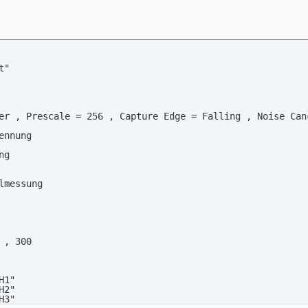
"

er , Prescale = 256 , Capture Edge = Falling , Noise Canc
nnung

ng                           

                             

                               

lmessung       

, 300

1"

2"

3"
