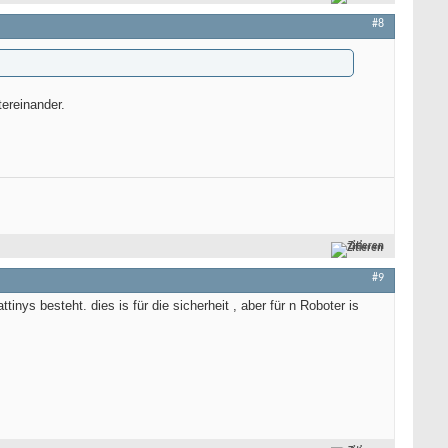
e: Impulsende

#8
ereinander.
Zitieren
#9
inys besteht. dies is für die sicherheit , aber für n Roboter is