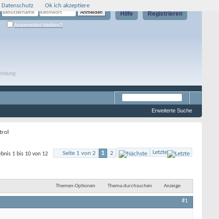
 Datenschutz
Ok ich akzeptiere
Hilfe
Registrieren
Angemeldet bleiben?
erbung
Erweiterte Suche
trol
Letzte
Seite 1 von 2
1
2
bnis 1 bis 10 von 12
Themen-Optionen
Thema durchsuchen
Anzeige
#1