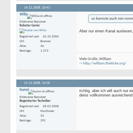
 Else              
  Stop Timer1

14.12.2008,
10:43
  Flag = 1

Willa
so kannste auch nen norm
  End If

Erfahrener Benutzer
Return
Roboter Genie
Aber nur einen Kanal auslesen,
Registriert seit
26.10.2006
Ort
Bremen
Alter
46
Beiträge
1.273
Viele Grüße, William
-> http://william.thielicke.org/
15.12.2008,
14:56
hunni
richtig, aber ich will auch nur 
deins vollkommen ausreichend 
Erfahrener Benutzer
Begeisterter Techniker
Registriert seit
28.03.2008
Ort
Huntlosen
Alter
33
Beiträge
391