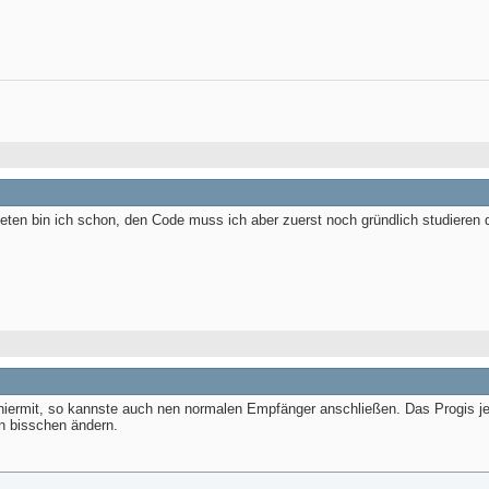
543

543

543

eten bin ich schon, den Code muss ich aber zuerst noch gründlich studieren d




hiermit, so kannste auch nen normalen Empfänger anschließen. Das Progis je
n bisschen ändern.



