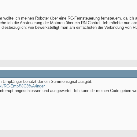
l
r wollte ich meinen Roboter über eine RC-Fernsteuerung fernsteuern, da ich ab
he ich die Ansteuerung der Motoren über ein RN-Control. Ich möchte nun ab
 diesbezüglich: wie bewerkstelligt man am einfachsten die Verbindung von 
n Empfänger benutzt der ein Summensignal ausgibt:
cwiki/RC-Empf%C3%A4nger
nterrupt angeschlossen und ausgewertet. Ich kann dir meinen Code geben wen