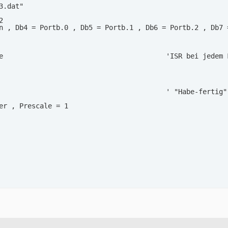


.dat"





n , Db4 = Portb.0 , Db5 = Portb.1 , Db6 = Portb.2 , Db7 


e                                        'ISR bei jedem F
                                         ' "Habe-fertig"-
er , Prescale = 1

                                         'Fallende Flanke