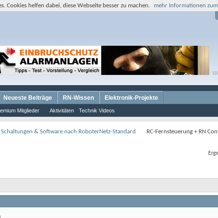
s. Cookies helfen dabei, diese Webseite besser zu machen.
mehr Informationen zum
W
Neueste Beiträge
RN-Wissen
Elektronik-Projekte
emium Mitglieder
Aktivitäten
Technik Videos
 Schaltungen & Software nach RoboterNetz-Standard
RC-Fernsteuerung + RN Con
Erge