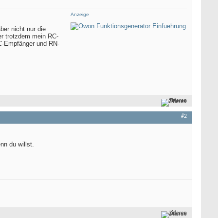
Anzeige
er nicht nur die
er trotzdem mein RC-
RC-Empfänger und RN-
Zitieren
#2
n du willst.
Zitieren