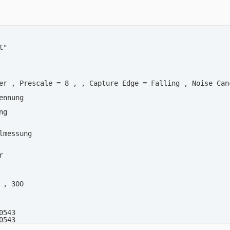
4"

5"

6"

"



er , Prescale = 8 , , Capture Edge = Falling , Noise Canc


nnung



ng      

        



          

lmessung 









          

, 300

543

543

543
