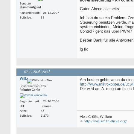
RC-Fernsteuerung + RN Contro
Benutzer
Stammmitglied
Guten Abend allerseits
Registriert seit
26.12.2007
Ich hab da so ein Problem. Zwa
Beiträge
35
Steuerung benutzen werde, mac
system einbinden. Meine Frage
Control? geht das über PWM?
Besten Dank für alle Antworten
lg flo
07.12.2008,
20:16
Willa
Am besten gehts wenn du eine
http://www.mikrokopter.de/u
Erfahrener Benutzer
Der wird am ATmega an einen I
Roboter Genie
Registriert seit
26.10.2006
Ort
Bremen
Alter
46
Beiträge
1.273
Viele Grüße, William
-> http://william.thielicke.org/