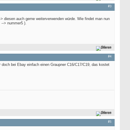
#3
 --> diesen auch gerne weiterverwenden würde. Wie findet man nun
z
--> nummer5 ).
Zitieren
#4
r doch bei Ebay einfach einen Graupner C16/C17/C19, das kostet
Zitieren
#5