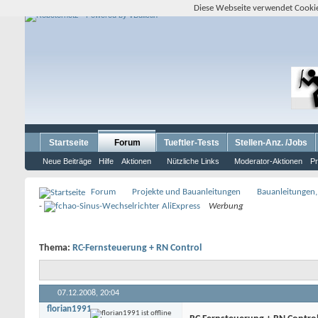
Diese Webseite verwendet Cookie
Startseite
Forum
Tueftler-Tests
Stellen-Anz. /Jobs
Neue Beiträge
Hilfe
Aktionen
Nützliche Links
Moderator-Aktionen
Pr
Forum
Projekte und Bauanleitungen
Bauanleitungen,
-
Werbung
Thema:
RC-Fernsteuerung + RN Control
07.12.2008,
20:04
florian1991