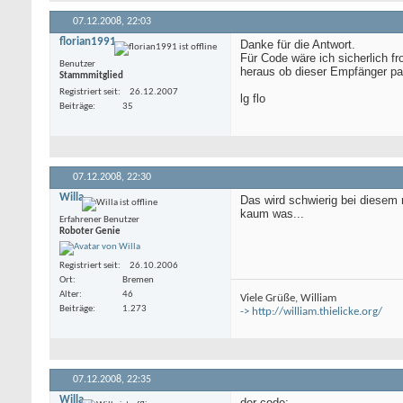
07.12.2008,
22:03
florian1991
Danke für die Antwort.
Für Code wäre ich sicherlich f
Benutzer
heraus ob dieser Empfänger pas
Stammmitglied
Registriert seit
26.12.2007
lg flo
Beiträge
35
07.12.2008,
22:30
Willa
Das wird schwierig bei diesem
kaum was...
Erfahrener Benutzer
Roboter Genie
Registriert seit
26.10.2006
Ort
Bremen
Alter
46
Viele Grüße, William
Beiträge
1.273
-> http://william.thielicke.org/
07.12.2008,
22:35
Willa
der code: