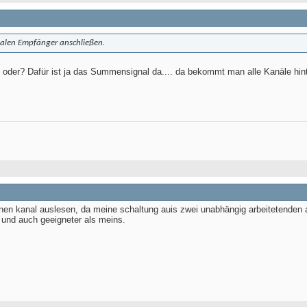
                                         'Steigende Flank
alen Empfänger anschließen.
 oder? Dafür ist ja das Summensignal da.... da bekommt man alle Kanäle hint
einen kanal auslesen, da meine schaltung auis zwei unabhängig arbeitetenden att
und auch geeigneter als meins.