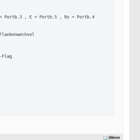
= Portb.3 , E = Portb.5 , Rs = Portb.4

lankenwechsel

Flag

: Impulsbeginn

Zitieren