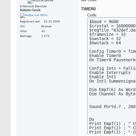
Erfahrener Benutzer
TIMER0
Roboter Genie
Code:
$baud = 9600

Registriert seit
26.10.2006
$crystal = 16000000

Ort
Bremen
$regfile "m32def.dat
Alter
46
$framesize = 32

Beiträge
1.273
$swstack = 32

$hwstack = 64

Config Timer0 = Tim
Enable Timer0

On Timer0 Pausenerke
Config Int1 = Falli
Enable Interrupts  
Enable Int1        
On Int1 Summensigna
Dim Empf(6) As Word

Dim Channel As Byte

Sound Portd.7 , 200 
Do

Print Empf(1) ; " CH
Print Empf(2) ; " CH
Print Empf(3) ; " CH