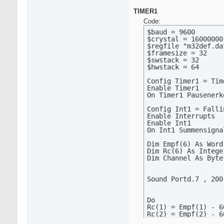
Print Empf(4) ; " CH
Print Empf(5) ; " CH
TIMER1
Print Empf(6) ; " CH
Code:
Print " "

Waitms 500

$baud = 9600

$crystal = 16000000

$regfile "m32def.dat
Loop

$framesize = 32

$swstack = 32

$hwstack = 64

Summensignalmessung:
Select Case Channel

Config Timer1 = Tim
    Case 1 :

Enable Timer1

    Empf(1) = Timer0
On Timer1 Pausenerke
    Case 2 :

    Empf(2) = Timer0
Config Int1 = Falli
    Case 3 :

Enable Interrupts  
    Empf(3) = Timer0
Enable Int1        
    Case 4:

On Int1 Summensigna
    Empf(4) = Timer0
    Case 5:

Dim Empf(6) As Word

    Empf(5) = Timer0
Dim Rc(6) As Integer
    Case 6:

Dim Channel As Byte

    Empf(6) = Timer0
End Select

Timer0 = 6         
Sound Portd.7 , 200 
Incr Channel

Return

Do

Rc(1) = Empf(1) - 60
Pausenerkennung:

Rc(2) = Empf(2) - 60
Channel = 0

Rc(3) = Empf(3) - 60