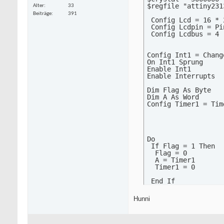
    Empf(4) = Timer1
$regfile "attiny2313
Alter
33
    Case 5:

Beiträge
391
    Empf(5) = Timer1
 Config Lcd = 16 * 2
    Case 6:

 Config Lcdpin = Pi
    Empf(6) = Timer1
 Config Lcdbus = 4

End Select

Timer1 = 57536  

Incr Channel

Config Int1 = Chang
Return

On Int1 Sprung

Enable Int1

Enable Interrupts

Pausenerkennung:

Channel = 0

Dim Flag As Byte   
Return

Dim A As Word

Config Timer1 = Tim
End
Do

 If Flag = 1 Then

  Flag = 0

  A = Timer1

  Timer1 = 0

 End If

Loop

Hunni
Sprung:

 If Pind.3 = 0 Then
  Start Timer1
