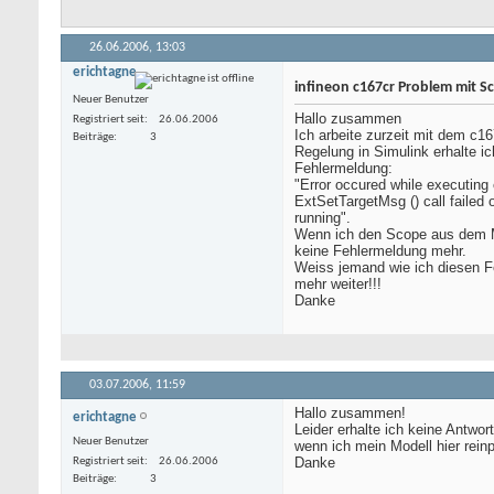
26.06.2006,
13:03
erichtagne
infineon c167cr Problem mit S
Neuer Benutzer
Hallo zusammen
Registriert seit
26.06.2006
Ich arbeite zurzeit mit dem c16
Beiträge
3
Regelung in Simulink erhalte ic
Fehlermeldung:
"Error occured while executin
ExtSetTargetMsg () call failed 
running".
Wenn ich den Scope aus dem Mo
keine Fehlermeldung mehr.
Weiss jemand wie ich diesen 
mehr weiter!!!
Danke
03.07.2006,
11:59
Hallo zusammen!
erichtagne
Leider erhalte ich keine Antwo
Neuer Benutzer
wenn ich mein Modell hier rein
Danke
Registriert seit
26.06.2006
Beiträge
3