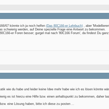
166/67 könnte ich ja noch helfen
(Das 80C166-er Lehrbuch)
, aber 'Modelliere
as schwierig werden, auf Deine spezielle Frage eine Antwort zu bekommen.
r 80C166-er Foren besser; gurgel mal nach '80C166 Forum', da findest Du ganz 
tik wie du habe und leider keine Idee mehr habe wie ich es lösen könnte wäre
ierig es ist hierzu eine Hilfe bzw. einen anhaltspunkt zu bekommen, daher las
bzw. eine Lösung haben, bitte ich diese zu posten ...