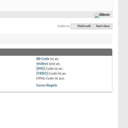
Zitieren
Gehe zu:
Elektronik
Nach oben
BB-Code
ist
an
.
Smileys
sind
an
.
[IMG]
Code ist
an
.
[VIDEO]
Code ist
an
.
HTML-Code ist
aus
.
Foren-Regeln