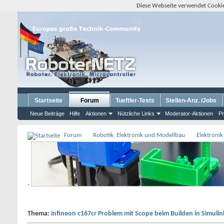
Diese Webseite verwendet Cookie
Startseite
Forum
Tueftler-Tests
Stellen-Anz. /Jobs
Neue Beiträge
Hilfe
Aktionen
Nützliche Links
Moderator-Aktionen
Pr
Forum
Robotik, Elektronik und Modellbau
Elektronik
-
Thema:
infineon c167cr Problem mit Scope beim Builden in Simulin