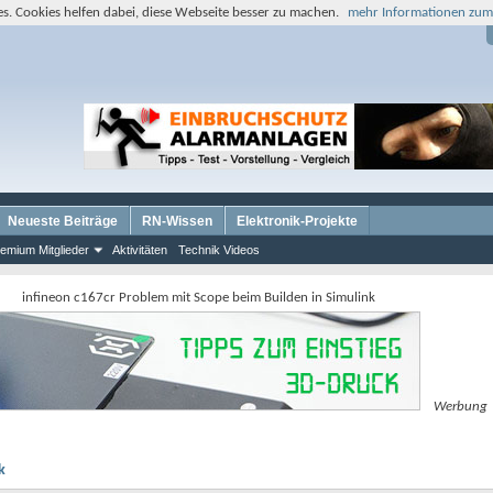
s. Cookies helfen dabei, diese Webseite besser zu machen.
mehr Informationen zum
Neueste Beiträge
RN-Wissen
Elektronik-Projekte
emium Mitglieder
Aktivitäten
Technik Videos
infineon c167cr Problem mit Scope beim Builden in Simulink
Werbung
k