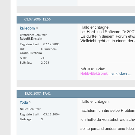
03.07.2006,
12:56
Hallo erichtagne,
kalledom
bei Hard- und Software für 80C
Erfahrener Benutzer
Es dürfte in diesem Forum etw
Robotik Einstein
Vielleicht geht es in einem de
Registriert seit
07.12.2005
Ort
Euskirchen-
Großbüllesheim
Alter
76
Beiträge
2.063
MfG Karl-Heinz
HobbyElektronik
hier klicken ....
15.02.2007,
17:41
Hallo erichtagen,
Yoda
Neuer Benutzer
nachdem ich die selbe Problema
Registriert seit
03.11.2004
ich hoffe du verstehst wie schw
Beiträge
3
sollte jemand anders eine Idee 