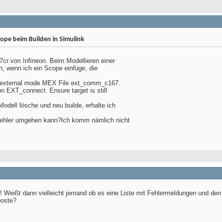
cope beim Builden in Simulink
7cr von Infineon. Beim Modellieren einer
h, wenn ich ein Scope einfüge, die
g external mode MEX File ext_comm_c167.
on EXT_connect. Ensure target is still
dell lösche und neu builde, erhalte ich
Fehler umgehen kann?Ich komm nämlich nicht
rt! Weißt dann vielleicht jemand ob es eine Liste mit Fehlermeldungen und 
poste?