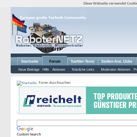
Diese Webseite verwendet Cookie
Startseite
Forum
Tueftler-Tests
Stellen-Anz. /Jobs
Neue Beiträge
Hilfe
Aktionen
Nützliche Links
Moderator-Aktionen
Pr
Foren durchsuchen
-
Custom Search