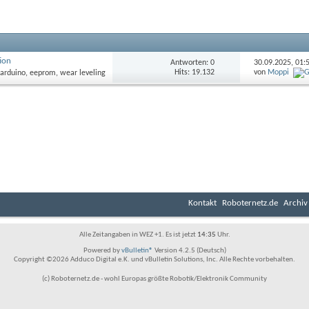
ion
Antworten: 0
30.09.2025,
01:
Hits: 19.132
von
Moppi
Kontakt
Roboternetz.de
Archiv
Alle Zeitangaben in WEZ +1. Es ist jetzt
14:35
Uhr.
Powered by
vBulletin®
Version 4.2.5 (Deutsch)
Copyright ©2026 Adduco Digital e.K. und vBulletin Solutions, Inc. Alle Rechte vorbehalten.
(c) Roboternetz.de - wohl Europas größte Robotik/Elektronik Community