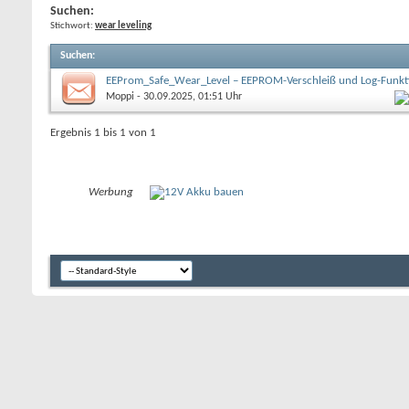
Suchen:
Stichwort:
wear leveling
Suchen
:
EEProm_Safe_Wear_Level – EEPROM-Verschleiß und Log-Funkt
Moppi
- 30.09.2025, 01:51 Uhr
Ergebnis 1 bis 1 von 1
Werbung