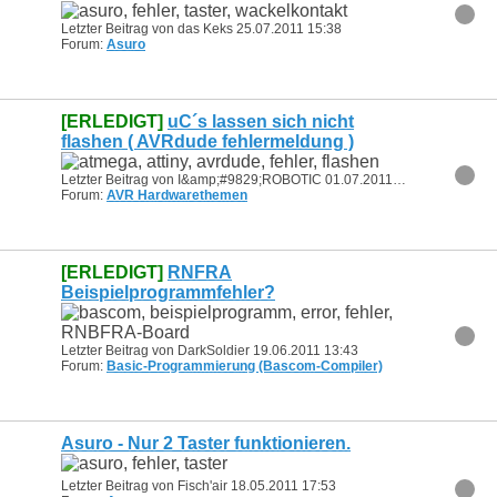
Letzter Beitrag von das Keks 25.07.2011
15:38
Forum:
Asuro
[ERLEDIGT]
uC´s lassen sich nicht
flashen ( AVRdude fehlermeldung )
Letzter Beitrag von I&amp;#9829;ROBOTIC 01.07.2011
21:55
Forum:
AVR Hardwarethemen
[ERLEDIGT]
RNFRA
Beispielprogrammfehler?
Letzter Beitrag von DarkSoldier 19.06.2011
13:43
Forum:
Basic-Programmierung (Bascom-Compiler)
Asuro - Nur 2 Taster funktionieren.
Letzter Beitrag von Fisch'air 18.05.2011
17:53