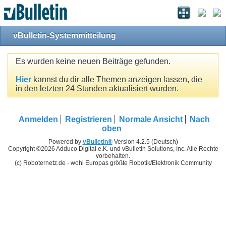
vBulletin-Systemmitteilung
Es wurden keine neuen Beiträge gefunden.
Hier
kannst du dir alle Themen anzeigen lassen, die
in den letzten 24 Stunden aktualisiert wurden.
Anmelden
Registrieren
Normale Ansicht
Nach
oben
Powered by
vBulletin®
Version 4.2.5 (Deutsch)
Copyright ©2026 Adduco Digital e.K. und vBulletin Solutions, Inc. Alle Rechte
vorbehalten.
(c) Roboternetz.de - wohl Europas größte Robotik/Elektronik Community