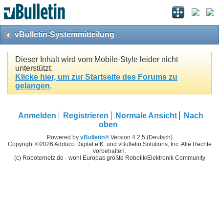
vBulletin-Systemmitteilung
Dieser Inhalt wird vom Mobile-Style leider nicht
unterstützt.
Klicke hier, um zur Startseite des Forums zu
gelangen
.
Anmelden
Registrieren
Normale Ansicht
Nach
oben
Powered by
vBulletin®
Version 4.2.5 (Deutsch)
Copyright ©2026 Adduco Digital e.K. und vBulletin Solutions, Inc. Alle Rechte
vorbehalten.
(c) Roboternetz.de - wohl Europas größte Robotik/Elektronik Community