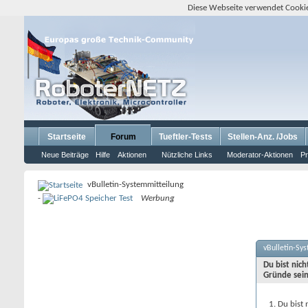
Diese Webseite verwendet Cookie
Startseite
Forum
Tueftler-Tests
Stellen-Anz. /Jobs
Neue Beiträge
Hilfe
Aktionen
Nützliche Links
Moderator-Aktionen
Pr
vBulletin-Systemmitteilung
-
Werbung
vBulletin-Sy
Du bist nic
Gründe sein
Du bist 