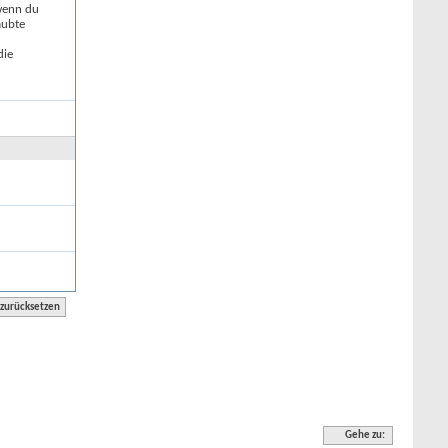
 wenn du
aubte
die
Gehe zu: