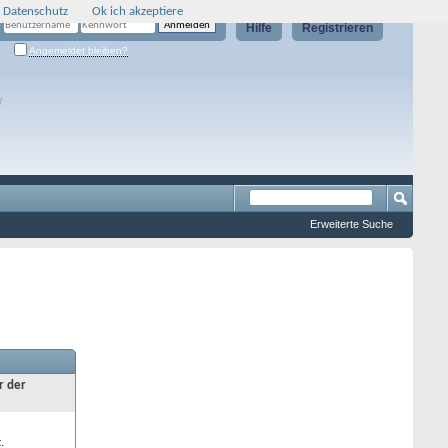
 Datenschutz
Ok ich akzeptiere
Hilfe
Registrieren
Angemeldet bleiben?
g
Erweiterte Suche
r der
.