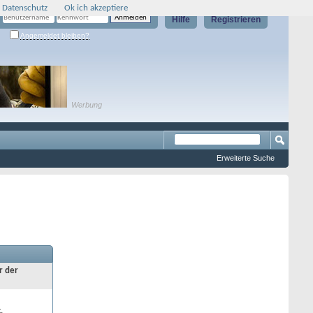
 Datenschutz
Ok ich akzeptiere
Hilfe
Registrieren
Angemeldet bleiben?
Werbung
Erweiterte Suche
r der
.