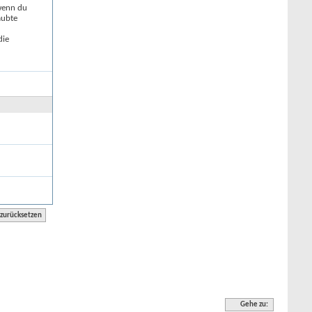
 wenn du
aubte
die
Gehe zu: