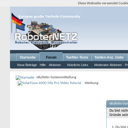
Diese Webseite verwendet Cookie
Startseite
Forum
Tueftler-Tests
Stellen-Anz. /Jobs
Neue Beiträge
Hilfe
Aktionen
Nützliche Links
Moderator-Aktionen
Pr
vBulletin-Systemmitteilung
-
Werbung
vBulletin-Sy
Du bist nic
Gründe sein
Du bist 