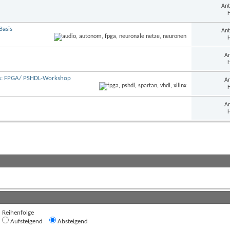
Ant
H
Basis
Ant
H
An
H
ds: FPGA/ PSHDL-Workshop
An
H
An
H
Reihenfolge
Aufsteigend
Absteigend