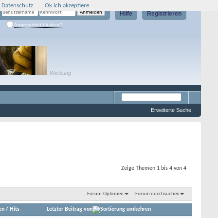
 Datenschutz
Ok ich akzeptiere
Hilfe
Registrieren
Angemeldet bleiben?
Werbung
Erweiterte Suche
Zeige Themen 1 bis 4 von 4
Forum-Optionen
Forum durchsuchen
en
/
Hits
Letzter Beitrag von