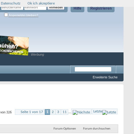
 Datenschutz
Ok ich akzeptiere
Hilfe
Registrieren
Angemeldet bleiben?
Werbung
Erweiterte Suche
Letzte
Seite 1 von 17
1
2
3
11
...
 von 326
Forum-Optionen
Forum durchsuchen