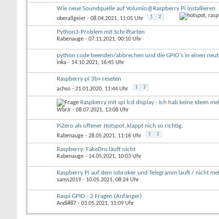
Wie neue Soundquelle auf Volumio@Raspberry Pi installieren
1
2
oberallgeier
- 08.04.2021, 11:05 Uhr
Python3-Problem mit Schriftarten
Rabenauge
- 07.11.2021, 00:10 Uhr
python code beenden/abbrechen und die GPIO's in einen neutr
inka
- 14.10.2021, 16:45 Uhr
Raspberry pi 3b+ reseten
1
2
achso
- 21.01.2020, 11:44 Uhr
Raspberry mit spi lcd display - Ich hab keine Ideen meh
WbrJr
- 08.07.2021, 13:08 Uhr
PiZero als offener Hotspot..klappt nich so richtig.
1
2
Rabenauge
- 28.05.2021, 11:16 Uhr
Raspberry: FakeDns läuft nicht
Rabenauge
- 14.05.2021, 10:03 Uhr
Raspberry Pi auf dem iobroker und Telegramm lauft / nicht meh
sams2019
- 10.05.2021, 08:24 Uhr
Raspi GPIO - 2 Fragen (Anfänger)
Andi#87
- 03.05.2021, 11:09 Uhr