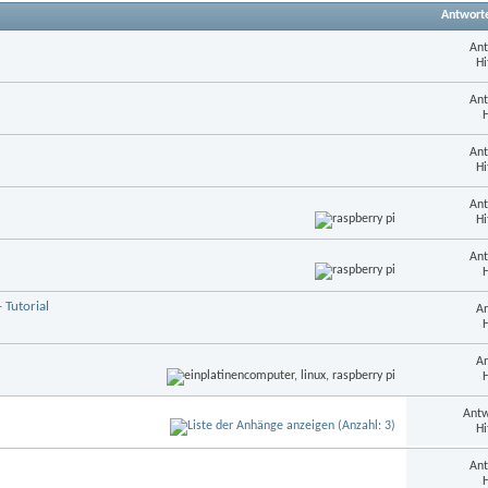
Antwort
Ant
Hi
Ant
H
Ant
Hi
Ant
Hi
Ant
H
 Tutorial
An
H
An
H
Antw
Hi
Ant
H