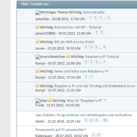
Titel
/
Erstellt von
Wichtig:
Internetradio
1
2
3
...
5
peterfido
- 20.08.2012, 17:30 Uhr
Wichtig:
Roboterbau mit RPi - Tutorial
1
2
pinsel120866
- 20.01.2013, 11:00 Uhr
Wichtig:
RPi als Wifi Access Point
1
2
3
...
4
tucow
- 01.02.2013, 16:10 Uhr
Wichtig:
Raspberry Pi Tutorial
1
2
3
...
7
Kampi
- 05.07.2012, 22:00 Uhr
Wichtig:
News und Infos zum Raspberry Pi
1
2
Kampi
- 11.07.2012, 17:14 Uhr
Wichtig:
Raspberry Pi und der Einstieg mit Embedded Linux -
Kampi
- 15.07.2012, 11:25 Uhr
Wichtig:
Was ist "Raspberry Pi" ?
Frank
- 11.07.2012, 14:59 Uhr
wav Dateien: Programieren von Wiedergabe und Aufnahme
1
2
3
...
25
HaWe
- 21.05.2016, 10:25 Uhr
Powerpoint auf Pi umwandeln?
1
2
Rabenauge
- 28.07.2023, 16:02 Uhr