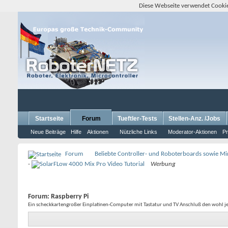
Diese Webseite verwendet Cookie
Startseite
Forum
Tueftler-Tests
Stellen-Anz. /Jobs
Neue Beiträge
Hilfe
Aktionen
Nützliche Links
Moderator-Aktionen
Pr
Forum
Beliebte Controller- und Roboterboards sowie M
-
Werbung
Forum:
Raspberry Pi
Ein scheckkartengroßer Einplatinen-Computer mit Tastatur und TV Anschluß den wohl jede