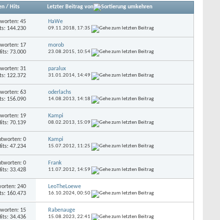
en
/
Hits
Letzter Beitrag von
worten: 45
HaWe
ts: 144.230
09.11.2018,
17:35
worten: 17
morob
its: 73.000
23.08.2015,
10:54
worten: 31
paralux
ts: 122.372
31.01.2014,
14:49
worten: 63
oderlachs
ts: 156.090
14.08.2013,
14:18
worten: 19
Kampi
its: 70.139
08.02.2013,
15:09
tworten: 0
Kampi
its: 47.234
15.07.2012,
11:25
tworten: 0
Frank
its: 33.428
11.07.2012,
14:59
orten: 240
LeoTheLoewe
ts: 160.473
16.10.2024,
00:50
worten: 15
Rabenauge
its: 34.436
15.08.2023,
22:41