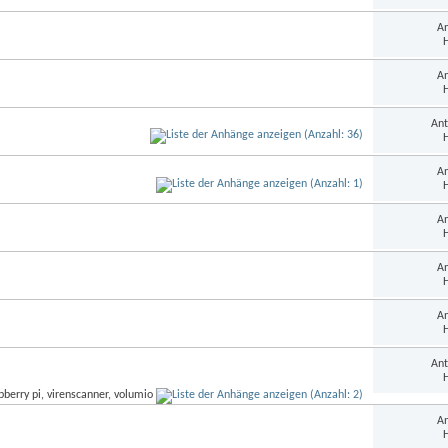
An
H
An
H
Ant
H
An
H
An
H
An
H
An
H
Ant
H
An
H