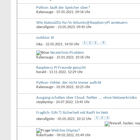
Python: läuft der Speicher über?
Rabenauge
- 07.05.2021, 09:16 Uhr
Wie StatusLEDs für/in Volumio@RaspberryPi ansteuern
oberallgeier
- 23.05.2023, 09:45 Uhr
outdoor III
1
2
3
...
9
inka
- 22.05.2021, 14:50 Uhr
Verzeichnis-Problem
Rabenauge
- 25.01.2023, 10:16 Uhr
Raspberry Pi Freunde gesucht
horald
- 13.11.2022, 12:29 Uhr
Python- Fehler, der nicht immer auftritt
Rabenauge
- 02.09.2022, 10:25 Uhr
Ausgang schalten über Cloud, Twitter .... ohne Netzwerkrisiko
stepbystep
- 24.07.2022, 13:45 Uhr
Fraglich: (UN ?) Sicherheit mit RasPi im Netz
1
2
3
oberallgeier
- 05.05.2021, 10:12 Uhr
Welches Display?
RoboTrader
- 09.02.2022, 01:49 Uhr