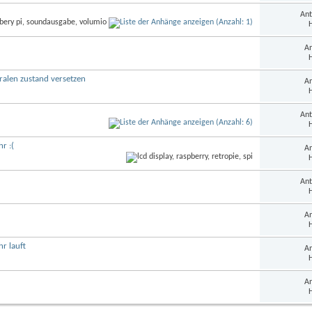
Ant
H
An
H
alen zustand versetzen
An
H
Ant
H
r :(
An
H
Ant
H
An
H
r lauft
An
H
An
H