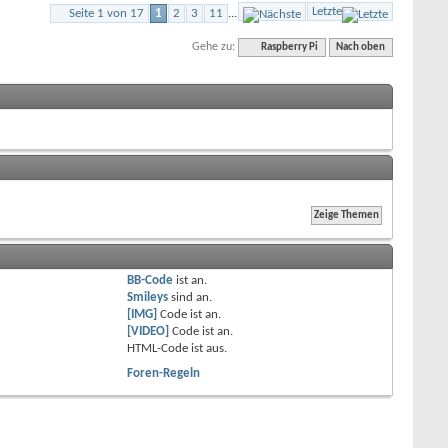
Letzte
Seite 1 von 17
1
2
3
11
...
Gehe zu:
Raspberry Pi
Nach oben
BB-Code
ist
an
.
Smileys
sind
an
.
[IMG]
Code ist
an
.
[VIDEO]
Code ist
an
.
HTML-Code ist
aus
.
Foren-Regeln