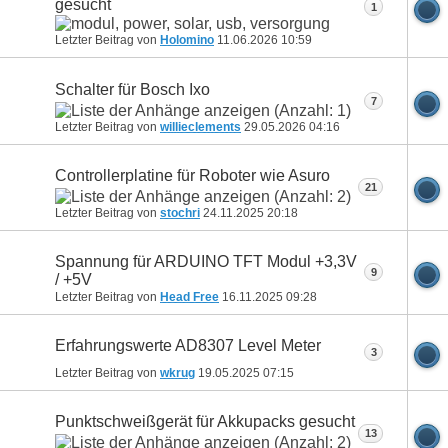
gesucht
1
Letzter Beitrag von
Holomino
11.06.2026
10:59
Schalter für Bosch Ixo
7
Letzter Beitrag von
willieclements
29.05.2026
04:16
Controllerplatine für Roboter wie Asuro
21
Letzter Beitrag von
stochri
24.11.2025
20:18
Spannung für ARDUINO TFT Modul +3,3V
9
/ +5V
Letzter Beitrag von
Head Free
16.11.2025
09:28
Erfahrungswerte AD8307 Level Meter
3
Letzter Beitrag von
wkrug
19.05.2025
07:15
Punktschweißgerät für Akkupacks gesucht
13