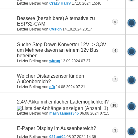
Letzter Beitrag von
Crazy Harry
17.10.2024
15:46
Bessere (bezahlbare) Alternative zu
0
ESP32-CAM
Letzter Beitrag von
Cysign
14.10.2024
23:17
Suche Step Down Konverter 12V -> 3,3V
um Mehrere davon an einem 12v Bus
4
betreiben
Letzter Beitrag von
wkrug
13.09.2024
07:37
Welcher Distanzsensor für den
7
Außenbereich?
Letzter Beitrag von
efb
14.08.2024
07:21
2.4V-Akku mit einfacher Lademöglichkeit?
18
Letzter Beitrag von
mariyaanass345
06.08.2024
07:15
E-Paper Display im Aussenbereich?
3
Letzter Beitrag von
021aet04
08.07.2024
14:39