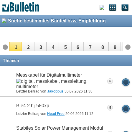
Suche bestimmtes Bauteil bzw. Empfehlung
1
2
3
4
5
6
7
8
9
10
11
12
13
14
15
16
17
Themen
Messkabel für Digitalmultimeter
6
Letzter Beitrag von
Jakobbus
30.07.2026
11:38
Ble4.2 hj-580xp
5
Letzter Beitrag von
Head Free
20.06.2026
11:12
Stabiles Solar Power Management Modul