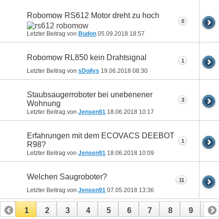
Robomow RS612 Motor dreht zu hoch
0
Letzter Beitrag von
Budon
05.09.2018
18:57
Robomow RL850 kein Drahtsignal
1
Letzter Beitrag von
sDollys
19.06.2018
08:30
Staubsaugerroboter bei unebenener
3
Wohnung
Letzter Beitrag von
Jensen91
18.06.2018
10:17
Erfahrungen mit dem ECOVACS DEEBOT
1
R98?
Letzter Beitrag von
Jensen91
18.06.2018
10:09
Welchen Saugroboter?
11
Letzter Beitrag von
Jensen91
07.05.2018
13:36
1
2
3
4
5
6
7
8
9
10