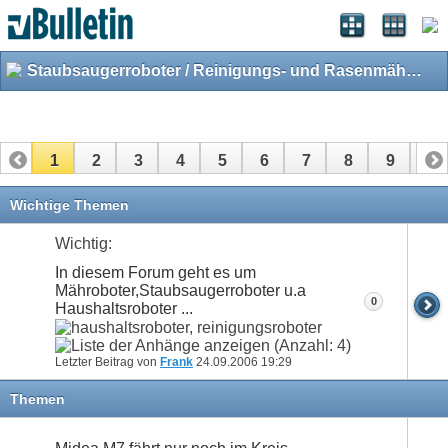
Staubsaugerroboter / Reinigungs- und Rasenmähroboter
1
2
3
4
5
6
7
8
9
10
11
Wichtige Themen
Wichtig:
In diesem Forum geht es um
Mähroboter,Staubsaugerroboter u.a
0
Haushaltsroboter ...
Letzter Beitrag von
Frank
24.09.2006
19:29
Themen