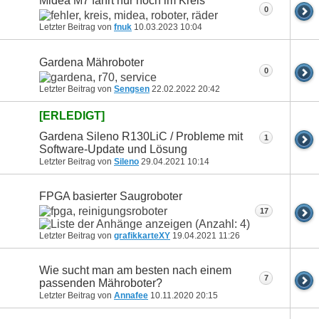
Midea M7 fährt nur noch im Kreis
0
Letzter Beitrag von
fnuk
10.03.2023
10:04
Gardena Mähroboter
0
Letzter Beitrag von
Sengsen
22.02.2022
20:42
[ERLEDIGT]
Gardena Sileno R130LiC / Probleme mit
1
Software-Update und Lösung
Letzter Beitrag von
Sileno
29.04.2021
10:14
FPGA basierter Saugroboter
17
Letzter Beitrag von
grafikkarteXY
19.04.2021
11:26
Wie sucht man am besten nach einem
7
passenden Mähroboter?
Letzter Beitrag von
Annafee
10.11.2020
20:15