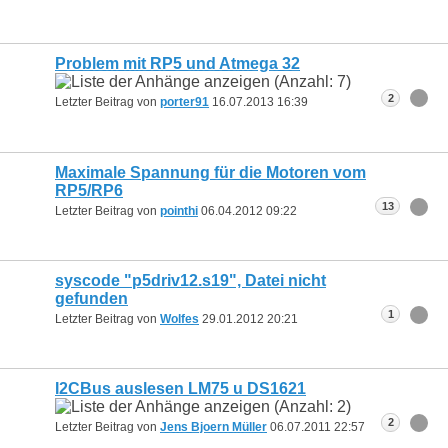
Problem mit RP5 und Atmega 32
2
Letzter Beitrag von
porter91
16.07.2013
16:39
Maximale Spannung für die Motoren vom
RP5/RP6
13
Letzter Beitrag von
pointhi
06.04.2012
09:22
syscode "p5driv12.s19", Datei nicht
gefunden
1
Letzter Beitrag von
Wolfes
29.01.2012
20:21
I2CBus auslesen LM75 u DS1621
2
Letzter Beitrag von
Jens Bjoern Müller
06.07.2011
22:57