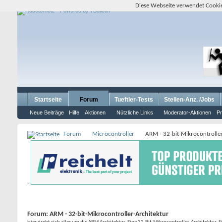
Diese Webseite verwendet Cookie
Startseite
Forum
Tueftler-Tests
Stellen-Anz. /Jobs
Neue Beiträge
Hilfe
Aktionen
Nützliche Links
Moderator-Aktionen
Pr
Forum
Microcontroller
ARM - 32-bit-Mikrocontrolle
-
Forum:
ARM - 32-bit-Mikrocontroller-Architektur