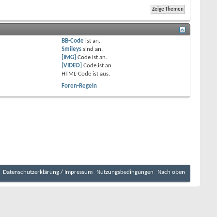
BB-Code
ist
an
.
Smileys
sind
an
.
[IMG]
Code ist
an
.
[VIDEO]
Code ist
an
.
HTML-Code ist
aus
.
Foren-Regeln
Datenschutzerklärung / Impressum
Nutzungsbedingungen
Nach oben