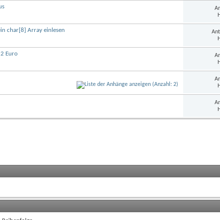
us
An
H
in char[8] Array einlesen
Ant
H
2 Euro
An
H
An
H
An
H