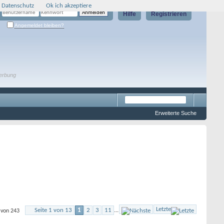
 Datenschutz
Ok ich akzeptiere
Hilfe
Registrieren
Angemeldet bleiben?
erbung
Erweiterte Suche
Letzte
Seite 1 von 13
1
2
3
11
...
 von 243