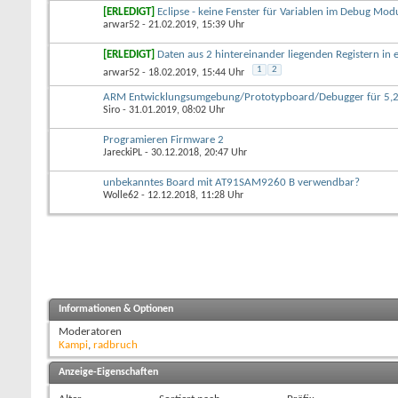
[ERLEDIGT]
Eclipse - keine Fenster für Variablen im Debug Mod
arwar52
- 21.02.2019, 15:39 Uhr
[ERLEDIGT]
Daten aus 2 hintereinander liegenden Registern in e
1
2
arwar52
- 18.02.2019, 15:44 Uhr
ARM Entwicklungsumgebung/Prototypboard/Debugger für 5,2
Siro
- 31.01.2019, 08:02 Uhr
Programieren Firmware 2
JareckiPL
- 30.12.2018, 20:47 Uhr
unbekanntes Board mit AT91SAM9260 B verwendbar?
Wolle62
- 12.12.2018, 11:28 Uhr
Informationen & Optionen
Moderatoren
Kampi
,
radbruch
Anzeige-Eigenschaften