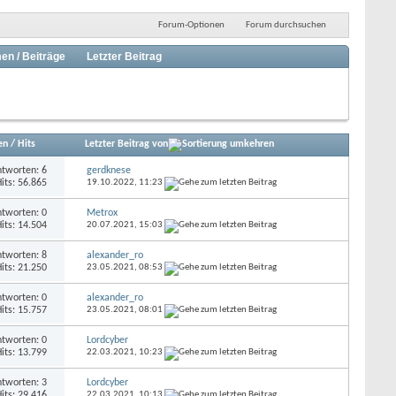
Forum-Optionen
Forum durchsuchen
en / Beiträge
Letzter Beitrag
en
/
Hits
Letzter Beitrag von
tworten: 6
gerdknese
its: 56.865
19.10.2022,
11:23
tworten: 0
Metrox
its: 14.504
20.07.2021,
15:03
tworten: 8
alexander_ro
its: 21.250
23.05.2021,
08:53
tworten: 0
alexander_ro
its: 15.757
23.05.2021,
08:01
tworten: 0
Lordcyber
its: 13.799
22.03.2021,
10:23
tworten: 3
Lordcyber
its: 29.416
22.03.2021,
10:13