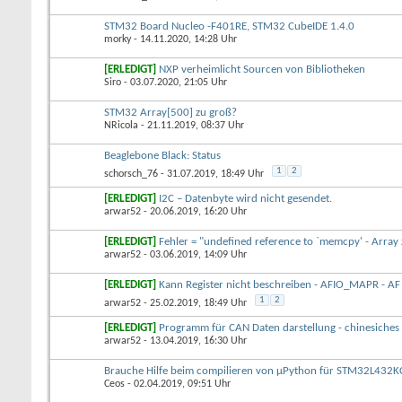
STM32 Board Nucleo -F401RE, STM32 CubeIDE 1.4.0
morky
- 14.11.2020, 14:28 Uhr
[ERLEDIGT]
NXP verheimlicht Sourcen von Bibliotheken
Siro
- 03.07.2020, 21:05 Uhr
STM32 Array[500] zu groß?
NRicola
- 21.11.2019, 08:37 Uhr
Beaglebone Black: Status
1
2
schorsch_76
- 31.07.2019, 18:49 Uhr
[ERLEDIGT]
I2C – Datenbyte wird nicht gesendet.
arwar52
- 20.06.2019, 16:20 Uhr
[ERLEDIGT]
Fehler = "undefined reference to `memcpy' - Arra
arwar52
- 03.06.2019, 14:09 Uhr
[ERLEDIGT]
Kann Register nicht beschreiben - AFIO_MAPR - AF 
1
2
arwar52
- 25.02.2019, 18:49 Uhr
[ERLEDIGT]
Programm für CAN Daten darstellung - chinesiche
arwar52
- 13.04.2019, 16:30 Uhr
Brauche Hilfe beim compilieren von µPython für STM32L432K
Ceos
- 02.04.2019, 09:51 Uhr