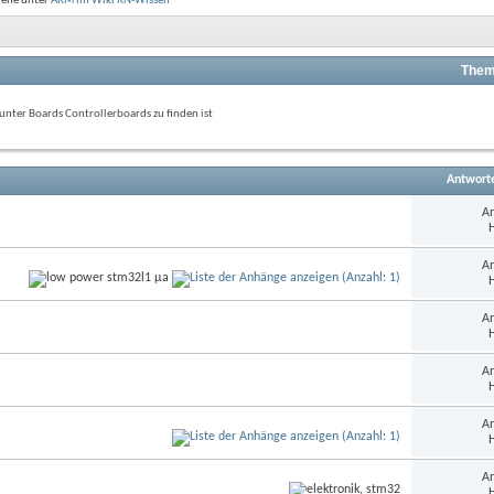
Siehe unter
ARM im Wiki RN-Wissen
Them
nter Boards Controllerboards zu finden ist
Antwort
An
H
An
H
An
H
An
H
An
H
An
H