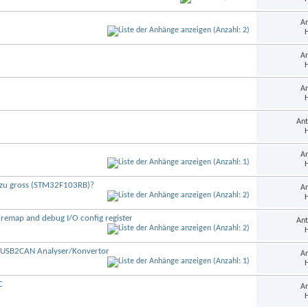
An
H
An
H
An
H
Ant
H
An
H
y zu gross (STM32F103RB)?
An
H
remap and debug I/O config register
Ant
H
s USB2CAN Analyser/Konvertor
An
H
C
An
H