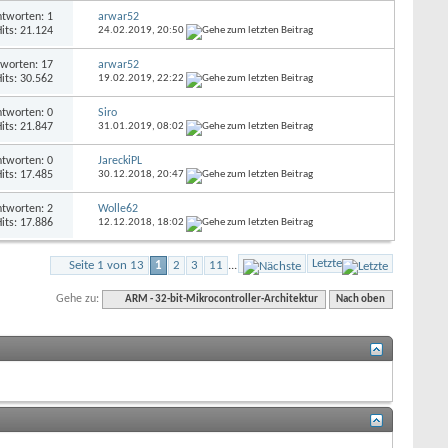
tworten: 1
arwar52
its: 21.124
24.02.2019,
20:50
worten: 17
arwar52
its: 30.562
19.02.2019,
22:22
tworten: 0
Siro
its: 21.847
31.01.2019,
08:02
tworten: 0
JareckiPL
its: 17.485
30.12.2018,
20:47
tworten: 2
Wolle62
its: 17.886
12.12.2018,
18:02
Letzte
Seite 1 von 13
1
2
3
11
...
Gehe zu:
ARM - 32-bit-Mikrocontroller-Architektur
Nach oben