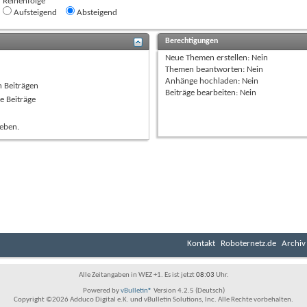
Reihenfolge
Aufsteigend
Absteigend
Berechtigungen
Neue Themen erstellen:
Nein
Themen beantworten:
Nein
Anhänge hochladen:
Nein
n Beiträgen
Beiträge bearbeiten:
Nein
e Beiträge
ieben.
Kontakt
Roboternetz.de
Archiv
Alle Zeitangaben in WEZ +1. Es ist jetzt
08:03
Uhr.
Powered by
vBulletin®
Version 4.2.5 (Deutsch)
Copyright ©2026 Adduco Digital e.K. und vBulletin Solutions, Inc. Alle Rechte vorbehalten.