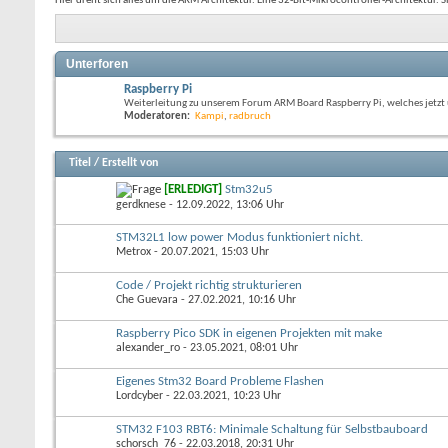
Hier dreht sich alles um die ARM Architektur. Eine 32-Bit-Mikrocontroller-Architektur. 
Unterforen
Raspberry Pi
Weiterleitung zu unserem Forum ARM Board Raspberry Pi, welches jetzt u
Moderatoren:
Kampi
,
radbruch
Titel
/
Erstellt von
[ERLEDIGT]
Stm32u5
gerdknese
- 12.09.2022, 13:06 Uhr
STM32L1 low power Modus funktioniert nicht.
Metrox
- 20.07.2021, 15:03 Uhr
Code / Projekt richtig strukturieren
Che Guevara
- 27.02.2021, 10:16 Uhr
Raspberry Pico SDK in eigenen Projekten mit make
alexander_ro
- 23.05.2021, 08:01 Uhr
Eigenes Stm32 Board Probleme Flashen
Lordcyber
- 22.03.2021, 10:23 Uhr
STM32 F103 RBT6: Minimale Schaltung für Selbstbauboard
schorsch_76
- 22.03.2018, 20:31 Uhr