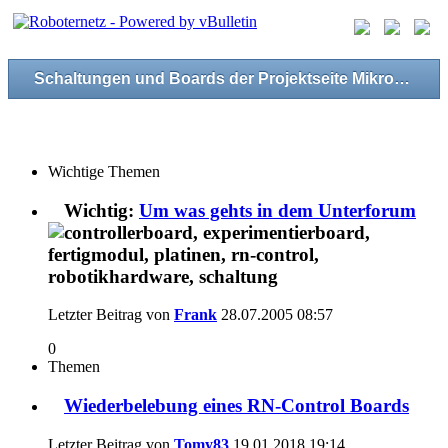
Schaltungen und Boards der Projektseite Mikrocontroller-Elektronik.de
Wichtige Themen
Wichtig:
Um was gehts in dem Unterforum
Letzter Beitrag von
Frank
28.07.2005
08:57
0
Themen
Wiederbelebung eines RN-Control Boards
Letzter Beitrag von
Tomy83
19.01.2018
19:14