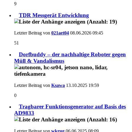
9
TDR Messgerät Entwicklung
Letzter Beitrag von
021aet04
08.06.2026
09:45
51
Dorfbuddy – der nachhaltige Roboter gegen
Müll & Vandalismus
Letzter Beitrag von
Ksawa
13.10.2025
19:59
0
Tragbarer Funktionsgenerator auf Basis des
AD9833
Letzter Beitrag von
wkrug
06.06.2025
08:09