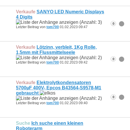
Verkaufe
SANYO LED Numeric Displays
4 Digits
0
Letzter Beitrag von
tom700
01.02.2023
09:47
Verkaufe
Lötzinn, verbleit, 1Kg Rolle,
1,5mm mit Flussmittelseele
0
Letzter Beitrag von
tom700
01.02.2023
09:42
Verkaufe
Elektrolytkondensatoren
5700µF 400V- Epcos B43564-S9578-M1
gebraucht
0
Letzter Beitrag von
tom700
01.02.2023
09:40
Suche
Ich suche einen kleinen
Roboterarm