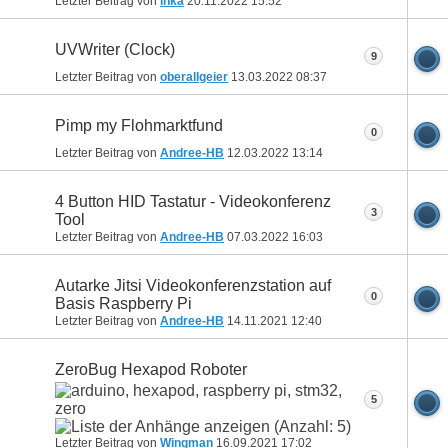
Letzter Beitrag von
inka
20.11.2022
15:52
UVWriter (Clock)
9
Letzter Beitrag von
oberallgeier
13.03.2022
08:37
Pimp my Flohmarktfund
0
Letzter Beitrag von
Andree-HB
12.03.2022
13:14
4 Button HID Tastatur - Videokonferenz
3
Tool
Letzter Beitrag von
Andree-HB
07.03.2022
16:03
Autarke Jitsi Videokonferenzstation auf
0
Basis Raspberry Pi
Letzter Beitrag von
Andree-HB
14.11.2021
12:40
ZeroBug Hexapod Roboter
5
Letzter Beitrag von
Wingman
16.09.2021
17:02