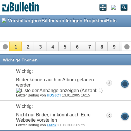
Vorstellungen+Bilder von fertigen Projekten/Bots
1
2
3
4
5
6
7
8
9
10
11
12
13
14
15
16
17
Wichtige Themen
Wichtig:
Bilder können auch in Album geladen
2
werden
Letzter Beitrag von
HDSJCT
13.01.2005
16:15
Wichtig:
Nicht nur Bilder, ihr könnt auch Eure
0
Webseite vorstellen
Letzter Beitrag von
Frank
27.12.2003
09:59