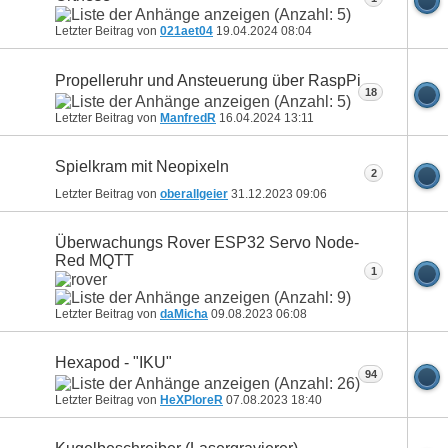
Letzter Beitrag von
021aet04
19.04.2024
08:04
Propelleruhr und Ansteuerung über RaspPi
18
Letzter Beitrag von
ManfredR
16.04.2024
13:11
Spielkram mit Neopixeln
2
Letzter Beitrag von
oberallgeier
31.12.2023
09:06
Überwachungs Rover ESP32 Servo Node-
Red MQTT
1
Letzter Beitrag von
daMicha
09.08.2023
06:08
Hexapod - "IKU"
94
Letzter Beitrag von
HeXPloreR
07.08.2023
18:40