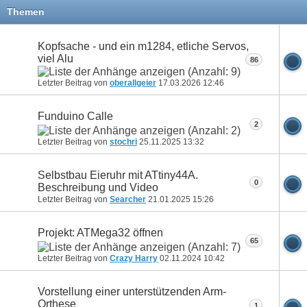
Themen
Kopfsache - und ein m1284, etliche Servos,
viel Alu
86
Letzter Beitrag von
oberallgeier
17.03.2026
12:46
Funduino Calle
2
Letzter Beitrag von
stochri
25.11.2025
13:32
Selbstbau Eieruhr mit ATtiny44A.
0
Beschreibung und Video
Letzter Beitrag von
Searcher
21.01.2025
15:26
Projekt: ATMega32 öffnen
65
Letzter Beitrag von
Crazy Harry
02.11.2024
10:42
Vorstellung einer unterstützenden Arm-
Orthese
1