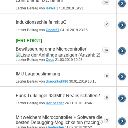
Controler für I2C befehl
14
Letzter Beitrag von
HaWe
17.10.2019
19:21
Induktionsschleife mit µC
2
Letzter Beitrag von
Gnom67
04.10.2019
23:16
[ERLEDIGT]
Bewässerung ohne Microcontroller
14
Letzter Beitrag von
Ceos
21.03.2019
10:08
IMU Lagebestimmung
0
Letzter Beitrag von
dragonfight86
30.01.2019
10:15
Funk Türklingel 433Mhz Realis schalten?
0
Letzter Beitrag von
Der bastler
24.11.2018
16:46
Mit welchem Microcontroller + Software die
3
besten Debugging-Möglichkeiten (tracing)?
Letzter Beitrag von
stepbystep
11.09.2018
20:52