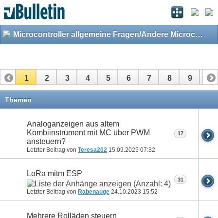
Microcontroller allgemeine Fragen/Andere Microcontroller
1
2
3
4
5
6
7
8
9
10
11
12
13
14
15
16
17
Themen
Analoganzeigen aus altem
Kombiinstrument mit MC über PWM
17
ansteuern?
Letzter Beitrag von
Teresa202
15.09.2025
07:32
LoRa mitm ESP
31
Letzter Beitrag von
Rabenauge
24.10.2023
15:52
Mehrere Rolläden steuern