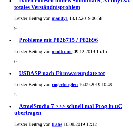
Daten einlesen mittels Sounddatei, ATtiny13a,
totales Verständnisproblem
Letzter Beitrag von
mandy1
13.12.2019
06:58
9
Probleme mit P82b715 / P82b96
Letzter Beitrag von
modtronic
09.12.2019
15:15
0
USBASP nach Firmwareupdate tot
Letzter Beitrag von
rogerberglen
16.09.2019
10:49
5
AtmelStudio 7 >>> schnell mal Prog in uC
übertragen
Letzter Beitrag von
frabe
16.08.2019
12:12