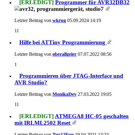
[ERLEDIGT]
Programmer für AVR32DB32
Letzter Beitrag von
wkrug
05.09.2024
14:19
11
Hilfe bei ATTiny Programmierung
Letzter Beitrag von
oberallgeier
07.07.2022
08:56
1
Programmieren über JTAG-Interface und
AVR Studio?
Letzter Beitrag von
MonikaDev
27.03.2022
19:05
11
[ERLEDIGT]
ATMEGA8 HC-05 geschalten
mit IRLML2502 Reset
Letzter Beitrag von
Tux12Fun
19.04.2021
13:33