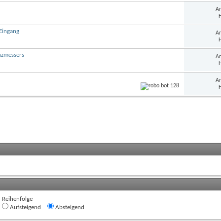
An
H
Eingang
An
H
nzmessers
An
H
An
H
Reihenfolge
Aufsteigend
Absteigend