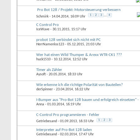
Pro Bot 128 / Projekt: Motorsteuerung verbessern
1
2
3
...
4
Schmirk
- 14.04.2014, 16:09 Uhr
C Control Pro
IceWave
- 30.11.2015, 15:17 Uhr
probot 128 verbindet sich nicht mit PC
HerrNamenlos123
- 05.12.2015, 21:03 Uhr
Wer hat einen Wild Thumper & Arexx WTR-CK1 ???
huck1510
- 10.12.2014, 12:52 Uhr
Timer als Zähler
Aysoft
- 20.05.2014, 18:33 Uhr
Wie erkenne ich die richtige Polarität von Bauteilen?
derSpinner
- 23.04.2014, 16:22 Uhr
I-Bumper aus "Pro-Bot 128 bauen und erfolgreich einsetzen" -
Anna
- 01.03.2014, 16:19 Uhr
C-Control Pro programmieren - Fehler
1
2
3
Getriebesand
- 01.09.2013, 16:33 Uhr
Interpreter auf Pro-Bot 128 laden
Getriebesand
- 02.03.2014, 17:47 Uhr