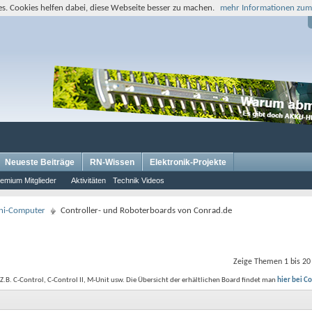
s. Cookies helfen dabei, diese Webseite besser zu machen.
mehr Informationen zum
Neueste Beiträge
RN-Wissen
Elektronik-Projekte
emium Mitglieder
Aktivitäten
Technik Videos
ini-Computer
Controller- und Roboterboards von Conrad.de
Zeige Themen 1 bis 20
Z.B. C-Control, C-Control II, M-Unit usw. Die Übersicht der erhältlichen Board findet man
hier bei C