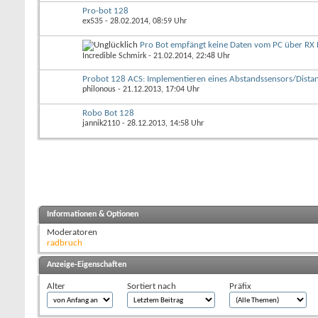
Pro-bot 128
ex535
- 28.02.2014, 08:59 Uhr
Pro Bot empfängt keine Daten vom PC über RX 
Incredible Schmirk
- 21.02.2014, 22:48 Uhr
Probot 128 ACS: Implementieren eines Abstandssensors/Dista
philonous
- 21.12.2013, 17:04 Uhr
Robo Bot 128
jannik2110
- 28.12.2013, 14:58 Uhr
Informationen & Optionen
Moderatoren
radbruch
Anzeige-Eigenschaften
Alter
Sortiert nach
Präfix