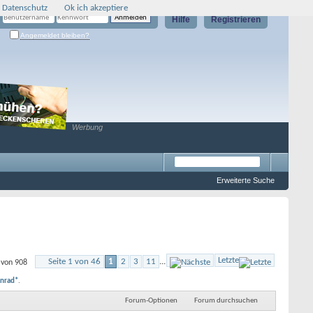
 Datenschutz
Ok ich akzeptiere
Hilfe
Registrieren
Angemeldet bleiben?
Werbung
Erweiterte Suche
Letzte
Seite 1 von 46
1
2
3
11
...
 von 908
onrad*
.
Forum-Optionen
Forum durchsuchen