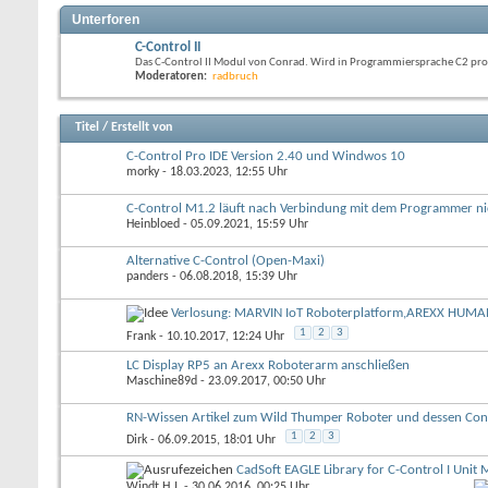
Unterforen
C-Control II
Das C-Control II Modul von Conrad. Wird in Programmiersprache C2 pr
Moderatoren:
radbruch
Titel
/
Erstellt von
C-Control Pro IDE Version 2.40 und Windwos 10
morky
- 18.03.2023, 12:55 Uhr
C-Control M1.2 läuft nach Verbindung mit dem Programmer n
Heinbloed
- 05.09.2021, 15:59 Uhr
Alternative C-Control (Open-Maxi)
panders
- 06.08.2018, 15:39 Uhr
Verlosung: MARVIN IoT Roboterplatform,AREXX HU
1
2
3
Frank
- 10.10.2017, 12:24 Uhr
LC Display RP5 an Arexx Roboterarm anschließen
Maschine89d
- 23.09.2017, 00:50 Uhr
RN-Wissen Artikel zum Wild Thumper Roboter und dessen Con
1
2
3
Dirk
- 06.09.2015, 18:01 Uhr
CadSoft EAGLE Library for C-Control I Unit
Windt H.J.
- 30.06.2016, 00:25 Uhr