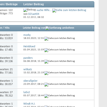
en / Beiträge
Letzter Beitrag
hemen: 122
suche Hilfe...
iträge: 773
von
021aet04
05.12.2011,
08:32
en
/
Hits
Letzter Beitrag von
tworten: 0
morky
its: 53.819
18.03.2023,
12:55
tworten: 0
Heinbloed
its: 17.481
05.09.2021,
15:59
tworten: 0
panders
its: 39.136
06.08.2018,
15:39
worten: 21
witkatz
its: 77.561
15.02.2018,
21:19
tworten: 1
oberallgeier
its: 30.057
23.09.2017,
08:21
worten: 27
lativ2
its: 78.312
05.07.2017,
18:44
tworten: 1
Windt H.J.