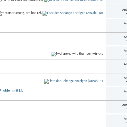
H
Ant
H
An
H
An
H
An
H
An
H
An
H
 Problem mit Lib
An
H
Ant
H
An
H