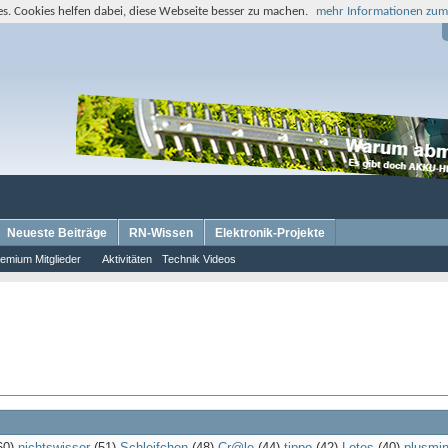
s. Cookies helfen dabei, diese Webseite besser zu machen.
mehr Informationen zum
Neueste Beiträge
RN-Wissen
Elektronik-Projekte
emium Mitglieder
Aktivitäten
Technik Videos
60)
nichtswisser
(51)
Schleifchen
(48)
Cr@le
(44)
tippo
(42)
Lotes
(40)
plusmi