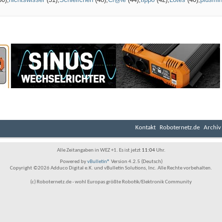
Kontakt
Roboternetz.de
Archiv
Alle Zeitangaben in WEZ +1. Es ist jetzt
11:04
Uhr.
Powered by
vBulletin®
Version 4.2.5 (Deutsch)
Copyright ©2026 Adduco Digital e.K. und vBulletin Solutions, Inc. Alle Rechte vorbehalten.
(c) Roboternetz.de - wohl Europas größte Robotik/Elektronik Community