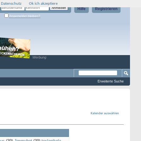
 Datenschutz
Ok ich akzeptiere
Hilfe
Registrieren
Angemeldet bleiben?
Werbung
Erweiterte Suche
Kalender auswählen
nus
(39)
Jimmybot
(39)
teslanikola