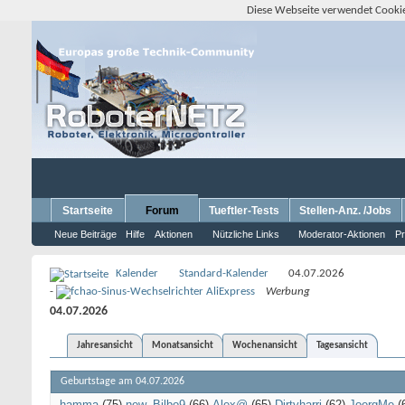
Diese Webseite verwendet Cookie
Startseite
Forum
Tueftler-Tests
Stellen-Anz. /Jobs
Neue Beiträge
Hilfe
Aktionen
Nützliche Links
Moderator-Aktionen
Pr
Kalender
Standard-Kalender
04.07.2026
-
Werbung
04.07.2026
Jahresansicht
Monatsansicht
Wochenansicht
Tagesansicht
Geburtstage am 04.07.2026
hamma
(75)
new_Bilbo9
(66)
Alex@
(65)
Dirtyharri
(62)
JoergMe
(