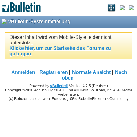
vBulletin-Systemmitteilung
Dieser Inhalt wird vom Mobile-Style leider nicht
unterstützt.
Klicke hier, um zur Startseite des Forums zu
gelangen
.
Anmelden
Registrieren
Normale Ansicht
Nach
oben
Powered by
vBulletin®
Version 4.2.5 (Deutsch)
Copyright ©2026 Adduco Digital e.K. und vBulletin Solutions, Inc. Alle Rechte
vorbehalten.
(c) Roboternetz.de - wohl Europas größte Robotik/Elektronik Community