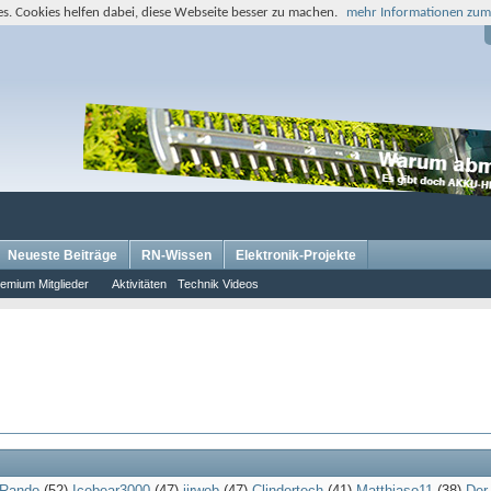
s. Cookies helfen dabei, diese Webseite besser zu machen.
mehr Informationen zum
Neueste Beiträge
RN-Wissen
Elektronik-Projekte
emium Mitglieder
Aktivitäten
Technik Videos
oRando
(52)
Icebear3000
(47)
jirweb
(47)
Clindertech
(41)
Matthiaso11
(38)
Der