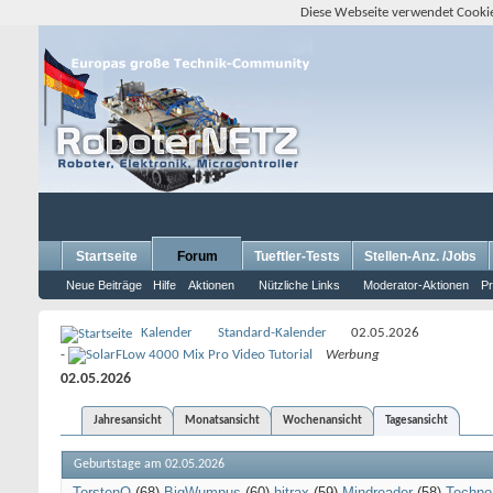
Diese Webseite verwendet Cookie
Startseite
Forum
Tueftler-Tests
Stellen-Anz. /Jobs
Neue Beiträge
Hilfe
Aktionen
Nützliche Links
Moderator-Aktionen
Pr
Kalender
Standard-Kalender
02.05.2026
-
Werbung
02.05.2026
Jahresansicht
Monatsansicht
Wochenansicht
Tagesansicht
Geburtstage am 02.05.2026
TorstenO
(68)
BigWumpus
(60)
hitrax
(59)
Mindreader
(58)
Techn