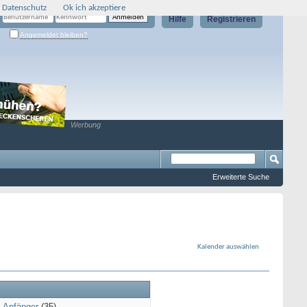
 Datenschutz
Ok ich akzeptiere
Hilfe
Registrieren
Angemeldet bleiben?
Werbung
Erweiterte Suche
Kalender auswählen
_Anfänger
(35)