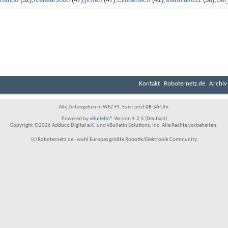
Kontakt
Roboternetz.de
Archiv
Alle Zeitangaben in WEZ +1. Es ist jetzt
08:56
Uhr.
Powered by
vBulletin®
Version 4.2.5 (Deutsch)
Copyright ©2026 Adduco Digital e.K. und vBulletin Solutions, Inc. Alle Rechte vorbehalten.
(c) Roboternetz.de - wohl Europas größte Robotik/Elektronik Community