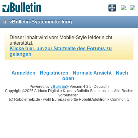
vBulletin-Systemmitteilung
Dieser Inhalt wird vom Mobile-Style leider nicht
unterstützt.
Klicke hier, um zur Startseite des Forums zu
gelangen
.
Anmelden
Registrieren
Normale Ansicht
Nach
oben
Powered by
vBulletin®
Version 4.2.5 (Deutsch)
Copyright ©2026 Adduco Digital e.K. und vBulletin Solutions, Inc. Alle Rechte
vorbehalten.
(c) Roboternetz.de - wohl Europas größte Robotik/Elektronik Community