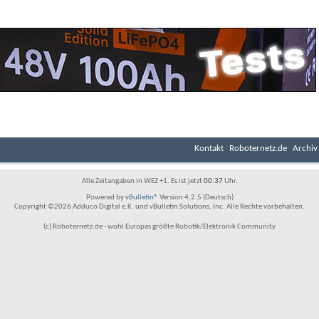
Kontakt
Roboternetz.de
Archiv
Alle Zeitangaben in WEZ +1. Es ist jetzt
00:37
Uhr.
Powered by
vBulletin®
Version 4.2.5 (Deutsch)
Copyright ©2026 Adduco Digital e.K. und vBulletin Solutions, Inc. Alle Rechte vorbehalten.
(c) Roboternetz.de - wohl Europas größte Robotik/Elektronik Community