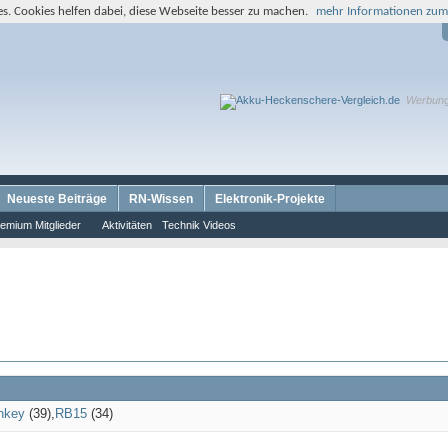
s. Cookies helfen dabei, diese Webseite besser zu machen.
mehr Informationen zum
Werbun
Neueste Beiträge
RN-Wissen
Elektronik-Projekte
emium Mitglieder
Aktivitäten
Technik Videos
nkey
(39)
RB15
(34)