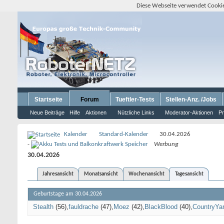
Diese Webseite verwendet Cookie
Startseite
Forum
Tueftler-Tests
Stellen-Anz. /Jobs
Neue Beiträge
Hilfe
Aktionen
Nützliche Links
Moderator-Aktionen
Pr
Kalender
Standard-Kalender
30.04.2026
-
Werbung
30.04.2026
Jahresansicht
Monatsansicht
Wochenansicht
Tagesansicht
Geburtstage am 30.04.2026
Stealth
(56)
fauldrache
(47)
Moez
(42)
BlackBlood
(40)
CountryYa