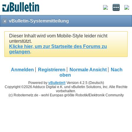
vBulletin-Systemmitteilung
Dieser Inhalt wird vom Mobile-Style leider nicht
unterstützt.
Klicke hier, um zur Startseite des Forums zu
gelangen
.
Anmelden
Registrieren
Normale Ansicht
Nach
oben
Powered by
vBulletin®
Version 4.2.5 (Deutsch)
Copyright ©2026 Adduco Digital e.K. und vBulletin Solutions, Inc. Alle Rechte
vorbehalten.
(c) Roboternetz.de - wohl Europas größte Robotik/Elektronik Community